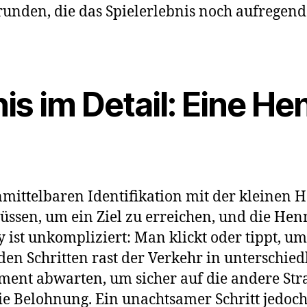
unden, die das Spielerlebnis noch aufregende
is im Detail: Eine He
unmittelbaren Identifikation mit der kleinen 
üssen, um ein Ziel zu erreichen, und die Hen
ist unkompliziert: Man klickt oder tippt, um
en Schritten rast der Verkehr in unterschied
nt abwarten, um sicher auf die andere Straß
e Belohnung. Ein unachtsamer Schritt jedoch