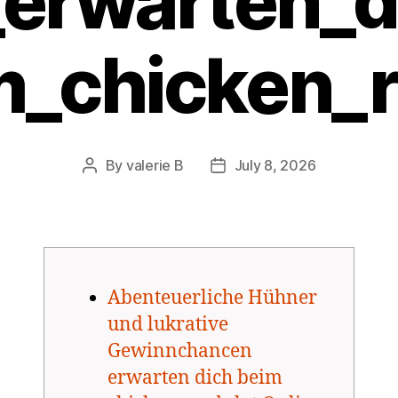
erwarten_d
_chicken_
By
valerie B
July 8, 2026
Post
Post
author
date
Abenteuerliche Hühner
und lukrative
Gewinnchancen
erwarten dich beim