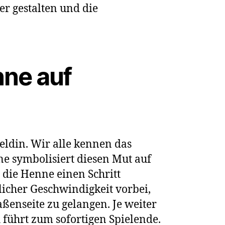
r gestalten und die
nne auf
Heldin. Wir alle kennen das
ne symbolisiert diesen Mut auf
 die Henne einen Schritt
licher Geschwindigkeit vorbei,
enseite zu gelangen. Je weiter
 führt zum sofortigen Spielende.