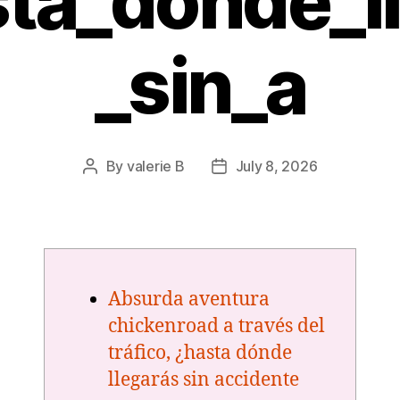
ta_dónde_l
_sin_a
By
valerie B
July 8, 2026
Post
Post
author
date
Absurda aventura
chickenroad a través del
tráfico, ¿hasta dónde
llegarás sin accidente