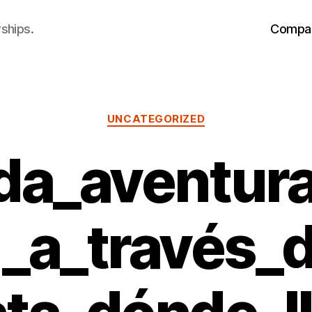
ships.
Compa
Categories
UNCATEGORIZED
da_aventura
_a_través_de