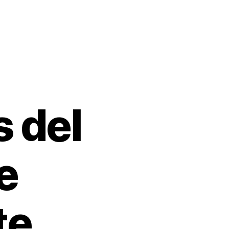
s del
e
te