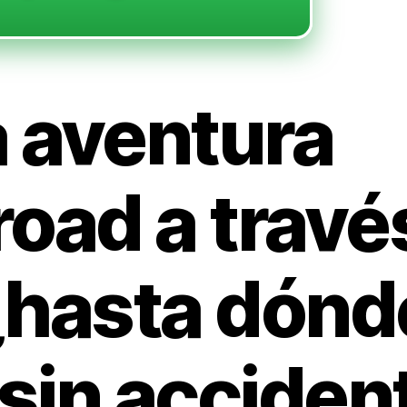
 aventura
oad a travé
 ¿hasta dónd
 sin acciden