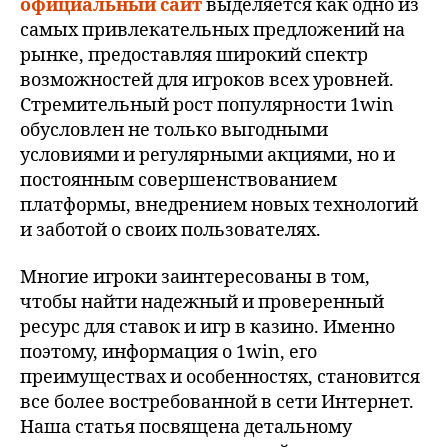
официальный сайт
выделяется как одно из
самых привлекательных предложений на
рынке, предоставляя широкий спектр
возможностей для игроков всех уровней.
Стремительный рост популярности 1win
обусловлен не только выгодными
условиями и регулярными акциями, но и
постоянным совершенствованием
платформы, внедрением новых технологий
и заботой о своих пользователях.
Многие игроки заинтересованы в том,
чтобы найти надежный и проверенный
ресурс для ставок и игр в казино. Именно
поэтому, информация о 1win, его
преимуществах и особенностях, становится
все более востребованной в сети Интернет.
Наша статья посвящена детальному