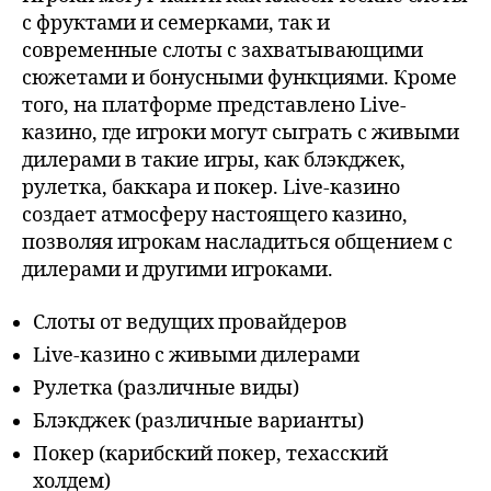
с фруктами и семерками, так и
современные слоты с захватывающими
сюжетами и бонусными функциями. Кроме
того, на платформе представлено Live-
казино, где игроки могут сыграть с живыми
дилерами в такие игры, как блэкджек,
рулетка, баккара и покер. Live-казино
создает атмосферу настоящего казино,
позволяя игрокам насладиться общением с
дилерами и другими игроками.
Слоты от ведущих провайдеров
Live-казино с живыми дилерами
Рулетка (различные виды)
Блэкджек (различные варианты)
Покер (карибский покер, техасский
холдем)