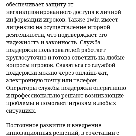
обеспечивает защиту от
несанкционированного доступа к личной
информации игроков. Также 1win имеет
лицензию на осуществление игорной
деятельности, что подтверждает его
надежность и законность. Служба
поддержки пользователей работает
круглосуточно и готова ответить на любые
вопросы игроков. Связаться со службой
поддержки можно через онлайн-чат,
электронную почту или телефон.
Операторы службы поддержки оперативно
и профессионально решают возникающие
проблемы и помогают игрокам в любых
ситуациях.
Постоянное развитие и внедрение
инновационных решений, в сочетании с