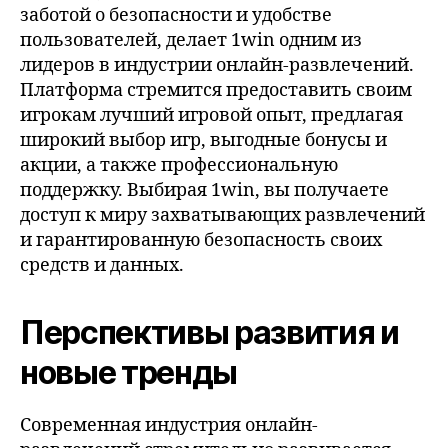
заботой о безопасности и удобстве
пользователей, делает 1win одним из
лидеров в индустрии онлайн-развлечений.
Платформа стремится предоставить своим
игрокам лучший игровой опыт, предлагая
широкий выбор игр, выгодные бонусы и
акции, а также профессиональную
поддержку. Выбирая 1win, вы получаете
доступ к миру захватывающих развлечений
и гарантированную безопасность своих
средств и данных.
Перспективы развития и
новые тренды
Современная индустрия онлайн-