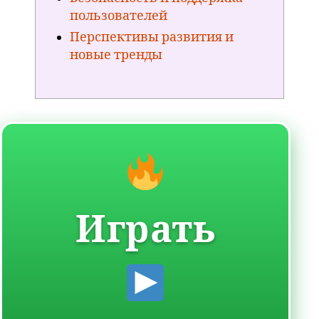
пользователей
Перспективы развития и
новые тренды
Играть