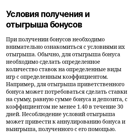
Условия получения и
отыгрыша бонусов
При получении бонусов необходимо
внимательно ознакомиться с условиями их
отыгрыша. Обычно, для отыгрыша бонуса
необходимо сделать определенное
количество ставок на определенные виды
игр с определенным коэффициентом.
Например, для отыгрыша приветственного
бонуса может потребоваться сделать ставки
на сумму, равную сумме бонуса и депозита, с
коэффициентом не менее 1.40 в течение 30
дней. Несоблюдение условий отыгрыша
может привести к аннулированию бонуса и
выигрыша, полученного с его помощью.