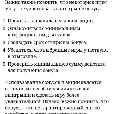
Важно также помнить, что некоторые игры
могут не участвовать в отыгрыше бонуса.
Прочитать правила и условия акции.
Ознакомиться с минимальным
коэффициентом для ставок.
Соблюдать срок отыгрыша бонуса.
Убедиться, что выбранные игры участвуют
в отыгрыше.
Проверить минимальную сумму депозита
для получения бонуса.
Использование бонусов и акций является
отличным способом увеличить свои
выигрыши и сделать игру более
увлекательной. Однако, важно помнить, что
бонусы – это не гарантированный способ