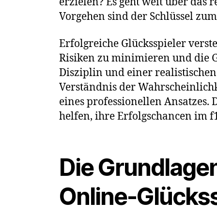
erzielen? Es geht weit über das 
Vorgehen sind der Schlüssel zum 
Erfolgreiche Glücksspieler verste
Risiken zu minimieren und die G
Disziplin und einer realistische
Verständnis der Wahrscheinlichke
eines professionellen Ansatzes. 
helfen, ihre Erfolgschancen im
f
Die Grundlage
Online-Glückss