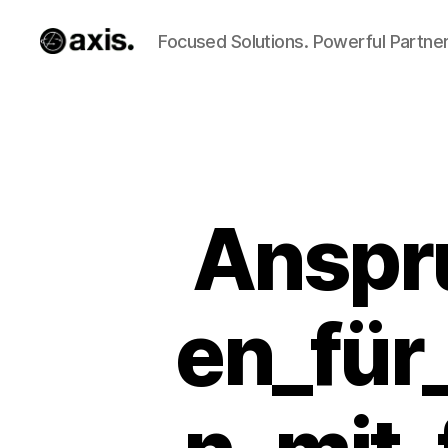
Focused Solutions. Powerful Partner
Axis
Builds
Anspru
en_für