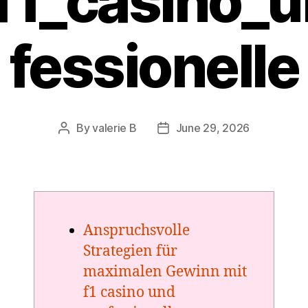
f1_casino_
fessionelle
By
valerie B
June 29, 2026
Post
Post
author
date
Anspruchsvolle
Strategien für
maximalen Gewinn mit
f1 casino und