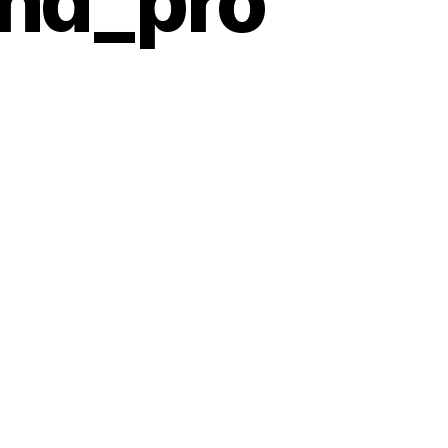
und_pro