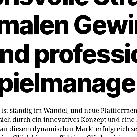
malen Gewin
und profess
pielmanag
s ist ständig im Wandel, und neue Plattforme
 sich durch ein innovatives Konzept und eine 
an diesem dynamischen Markt erfolgreich se