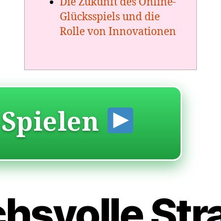
Die Zukunft des Online-
Glücksspiels und die
Rolle von Innovationen
Spielen
hsvolle Str