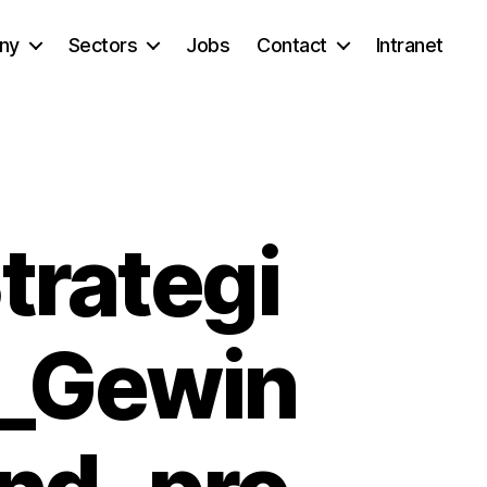
ny
Sectors
Jobs
Contact
Intranet
trategi
n_Gewin