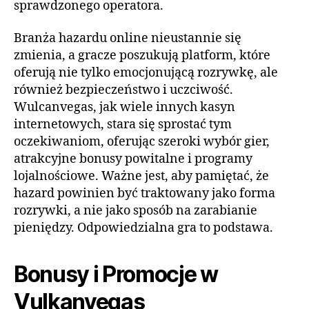
sprawdzonego operatora.
Branża hazardu online nieustannie się
zmienia, a gracze poszukują platform, które
oferują nie tylko emocjonującą rozrywkę, ale
również bezpieczeństwo i uczciwość.
Wulcanvegas, jak wiele innych kasyn
internetowych, stara się sprostać tym
oczekiwaniom, oferując szeroki wybór gier,
atrakcyjne bonusy powitalne i programy
lojalnościowe. Ważne jest, aby pamiętać, że
hazard powinien być traktowany jako forma
rozrywki, a nie jako sposób na zarabianie
pieniędzy. Odpowiedzialna gra to podstawa.
Bonusy i Promocje w
Vulkanvegas