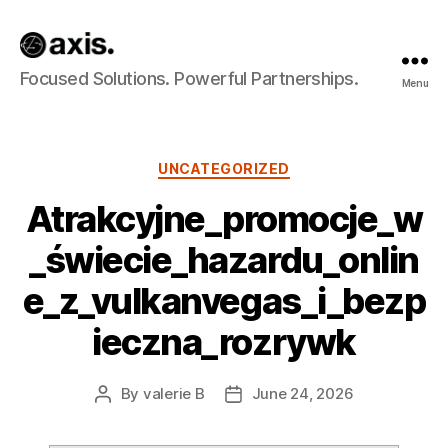
Axis
Focused Solutions. Powerful Partnerships.
Menu
Builds
Categories
UNCATEGORIZED
Atrakcyjne_promocje_w
_świecie_hazardu_onlin
e_z_vulkanvegas_i_bezp
ieczna_rozrywk
By
valerie B
June 24, 2026
Post
Post
author
date