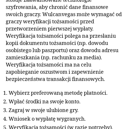
stosuje zaawansowane technologie
szyfrowania, aby chronić dane finansowe
swoich graczy. Wulcanvegas może wymagać od
graczy weryfikacji tożsamości przed
przetworzeniem pierwszej wypłaty.
Weryfikacja tożsamości polega na przesłaniu
kopii dokumentu tożsamości (np. dowodu
osobistego lub paszportu) oraz dowodu adresu
zamieszkania (np. rachunku za media).
Weryfikacja tożsamości ma na celu
zapobieganie oszustwom i zapewnienie
bezpieczeństwa transakcji finansowych.
Wybierz preferowaną metodę płatności.
Wpłać środki na swoje konto.
Zagraj w swoje ulubione gry.
Wniosek o wypłatę wygranych.
Weryfikacja tożsamości (w razie potrzeby).