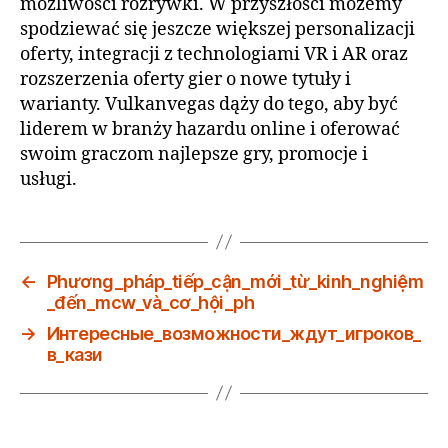
możliwości rozrywki. W przyszłości możemy
spodziewać się jeszcze większej personalizacji
oferty, integracji z technologiami VR i AR oraz
rozszerzenia oferty gier o nowe tytuły i
warianty. Vulkanvegas dąży do tego, aby być
liderem w branży hazardu online i oferować
swoim graczom najlepsze gry, promocje i
usługi.
←
Phương_pháp_tiếp_cận_mới_từ_kinh_nghiệm
_đến_mcw_và_cơ_hội_ph
→
Интересные_возможности_ждут_игроков_
в_кази