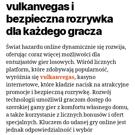
vulkanvegas i
bezpieczna rozrywka
dla każdego gracza
Świat hazardu online dynamicznie się rozwija,
oferując coraz więcej możliwości dla
entuzjastów gier losowych. Wśród licznych
platform, które zdobywają popularność,
wyróżnia się
vulkanvegas
, kasyno
internetowe, które kładzie nacisk na atrakcyjne
promocje i bezpieczną rozrywkę. Rozwój
technologii umożliwił graczom dostęp do
szerokiej gamy gier z komfortu własnego domu,
a także korzystanie z licznych bonusów i ofert
specjalnych. Kluczem do udanej gry online jest
jednak odpowiedzialność i wybór