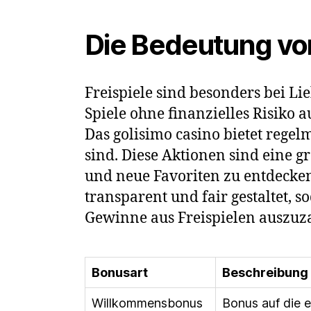
Die Bedeutung von
Freispiele sind besonders bei Li
Spiele ohne finanzielles Risiko
Das golisimo casino bietet rege
sind. Diese Aktionen sind eine 
und neue Favoriten zu entdecken
transparent und fair gestaltet, 
Gewinne aus Freispielen auszuz
Bonusart
Beschreibung
Willkommensbonus
Bonus auf die e