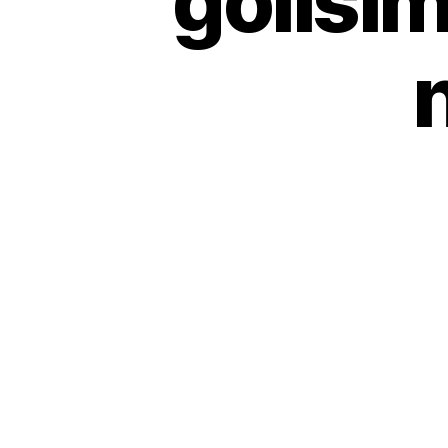
golisi