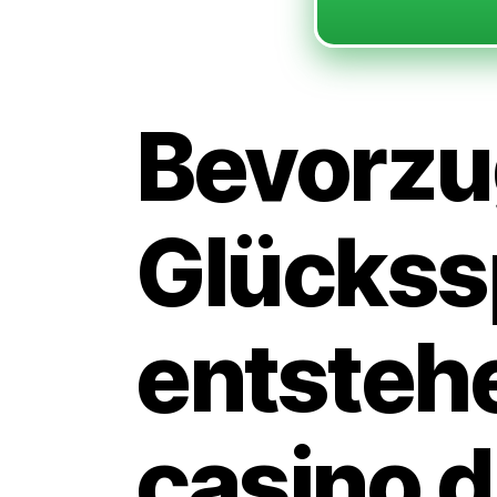
Bevorzu
Glückss
entstehe
casino d