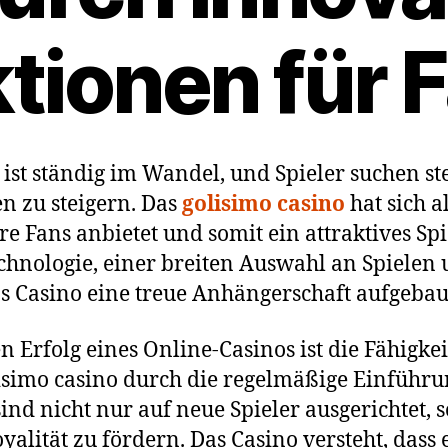
tionen für 
s ist ständig im Wandel, und Spieler suchen 
n zu steigern. Das
golisimo casino
hat sich a
e Fans anbietet und somit ein attraktives Spi
hnologie, einer breiten Auswahl an Spielen 
s Casino eine treue Anhängerschaft aufgebau
n Erfolg eines Online-Casinos ist die Fähigke
isimo casino durch die regelmäßige Einführu
ind nicht nur auf neue Spieler ausgerichtet,
lität zu fördern. Das Casino versteht, dass e