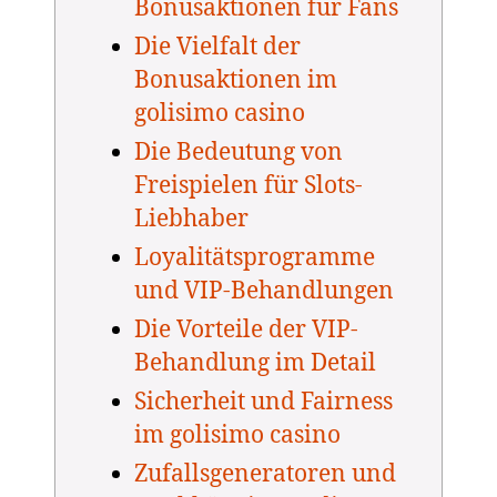
Bonusaktionen für Fans
Die Vielfalt der
Bonusaktionen im
golisimo casino
Die Bedeutung von
Freispielen für Slots-
Liebhaber
Loyalitätsprogramme
und VIP-Behandlungen
Die Vorteile der VIP-
Behandlung im Detail
Sicherheit und Fairness
im golisimo casino
Zufallsgeneratoren und