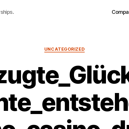
ships.
Compa
Categories
UNCATEGORIZED
zugte_Glück
te_entsteh