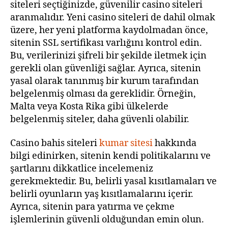
siteleri seçtiğinizde, güvenilir casino siteleri
aranmalıdır. Yeni casino siteleri de dahil olmak
üzere, her yeni platforma kaydolmadan önce,
sitenin SSL sertifikası varlığını kontrol edin.
Bu, verilerinizi şifreli bir şekilde iletmek için
gerekli olan güvenliği sağlar. Ayrıca, sitenin
yasal olarak tanınmış bir kurum tarafından
belgelenmiş olması da gereklidir. Örneğin,
Malta veya Kosta Rika gibi ülkelerde
belgelenmiş siteler, daha güvenli olabilir.
Casino bahis siteleri
kumar sitesi
hakkında
bilgi edinirken, sitenin kendi politikalarını ve
şartlarını dikkatlice incelemeniz
gerekmektedir. Bu, belirli yasal kısıtlamaları ve
belirli oyunların yaş kısıtlamalarını içerir.
Ayrıca, sitenin para yatırma ve çekme
işlemlerinin güvenli olduğundan emin olun.