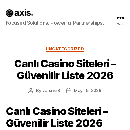
Axis
Focused Solutions. Powerful Partnerships.
Menu
Builds
Categories
UNCATEGORIZED
Canlı Casino Siteleri –
Güvenilir Liste 2026
By
valerie B
May 15, 2026
Post
Post
author
date
Canlı Casino Siteleri –
Güvenilir Liste 2026