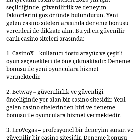
seçildiğinde, güvenilirlik ve deneyim
faktörlerini göz önünde bulundurun. Yeni
gelen casino siteleri arasında deneme bonusu
verenleri de dikkate alın. Bu yıl en güvenilir
canlı casino siteleri arasında:
1. CasinoX – kullanıcı dostu arayüz ve çeşitli
oyun seçenekleri ile öne çıkmaktadır. Deneme
bonusu ile yeni oyunculara hizmet
vermektedir.
2. Betway – güvenilirlik ve güvenliği
önceliğinde yer alan bir casino sitesidir. Yeni
gelen casino sitelerinden biri ve deneme
bonusu ile oyunculara hizmet vermektedir.
3. LeoVegas – profesyonel bir deneyim sunan ve
güvenilir bir casino sitesidir. Deneme bonusu