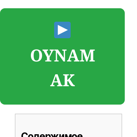
OYNAM
AK
Содержимое