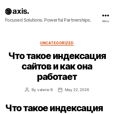
Axis
Focused Solutions. Powerful Partnerships.
Menu
Builds
Categories
UNCATEGORIZED
Что такое индексация
сайтов и как она
работает
By
valerie B
May 22, 2026
Post
Post
author
date
Что такое индексация