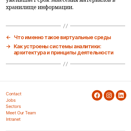
уменьшает срок занесения материалов в
хранилище информации.
←
Что именно такое виртуальные среды
→
Как устроены системы аналитики:
архитектура и принципы деятельности
Contact
facebook
Instagra
Link
Jobs
Sectors
Meet Our Team
Intranet