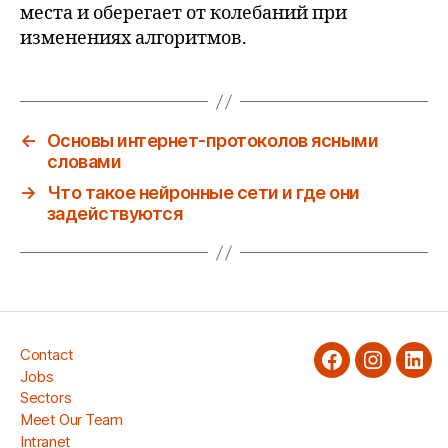
места и оберегает от колебаний при
изменениях алгоритмов.
←
Основы интернет-протоколов ясными
словами
→
Что такое нейронные сети и где они
задействуются
Contact
facebook
Instagra
Link
Jobs
Sectors
Meet Our Team
Intranet