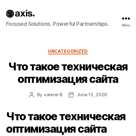
Axis
Focused Solutions. Powerful Partnerships.
Menu
Builds
Categories
UNCATEGORIZED
Что такое техническая
оптимизация сайта
By
valerie B
June 15, 2026
Post
Post
author
date
Что такое техническая
оптимизация сайта