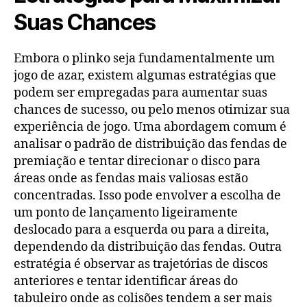
Suas Chances
Embora o plinko seja fundamentalmente um
jogo de azar, existem algumas estratégias que
podem ser empregadas para aumentar suas
chances de sucesso, ou pelo menos otimizar sua
experiência de jogo. Uma abordagem comum é
analisar o padrão de distribuição das fendas de
premiação e tentar direcionar o disco para
áreas onde as fendas mais valiosas estão
concentradas. Isso pode envolver a escolha de
um ponto de lançamento ligeiramente
deslocado para a esquerda ou para a direita,
dependendo da distribuição das fendas. Outra
estratégia é observar as trajetórias de discos
anteriores e tentar identificar áreas do
tabuleiro onde as colisões tendem a ser mais