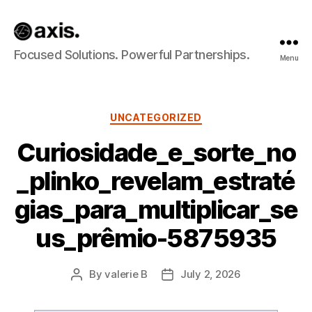
Axis
Focused Solutions. Powerful Partnerships.
Menu
Builds
Categories
UNCATEGORIZED
Curiosidade_e_sorte_no
_plinko_revelam_estraté
gias_para_multiplicar_se
us_prêmio-5875935
By
valerie B
July 2, 2026
Post
Post
author
date