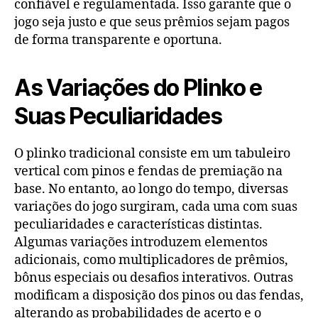
confiável e regulamentada. Isso garante que o
jogo seja justo e que seus prêmios sejam pagos
de forma transparente e oportuna.
As Variações do Plinko e
Suas Peculiaridades
O plinko tradicional consiste em um tabuleiro
vertical com pinos e fendas de premiação na
base. No entanto, ao longo do tempo, diversas
variações do jogo surgiram, cada uma com suas
peculiaridades e características distintas.
Algumas variações introduzem elementos
adicionais, como multiplicadores de prêmios,
bônus especiais ou desafios interativos. Outras
modificam a disposição dos pinos ou das fendas,
alterando as probabilidades de acerto e o