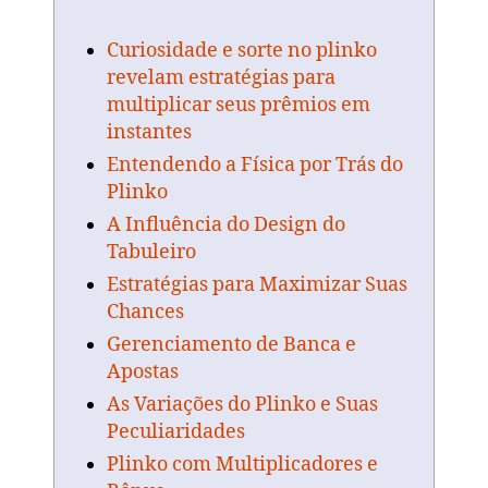
Curiosidade e sorte no plinko
revelam estratégias para
multiplicar seus prêmios em
instantes
Entendendo a Física por Trás do
Plinko
A Influência do Design do
Tabuleiro
Estratégias para Maximizar Suas
Chances
Gerenciamento de Banca e
Apostas
As Variações do Plinko e Suas
Peculiaridades
Plinko com Multiplicadores e