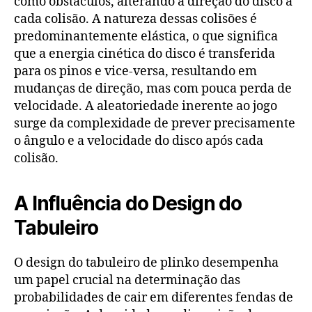
como obstáculos, alterando a direção do disco a
cada colisão. A natureza dessas colisões é
predominantemente elástica, o que significa
que a energia cinética do disco é transferida
para os pinos e vice-versa, resultando em
mudanças de direção, mas com pouca perda de
velocidade. A aleatoriedade inerente ao jogo
surge da complexidade de prever precisamente
o ângulo e a velocidade do disco após cada
colisão.
A Influência do Design do
Tabuleiro
O design do tabuleiro de plinko desempenha
um papel crucial na determinação das
probabilidades de cair em diferentes fendas de