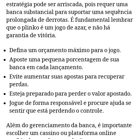
estratégia pode ser arriscada, pois requer uma
banca substancial para suportar uma sequência
prolongada de derrotas. É fundamental lembrar
que o plinko é um jogo de azar, e não há
garantia de vitória.
Defina um orçamento máximo para o jogo.
Aposte uma pequena porcentagem de sua
banca em cada lançamento.
Evite aumentar suas apostas para recuperar
perdas.
Esteja preparado para perder o valor apostado.
Jogue de forma responsável e procure ajuda se
sentir que está perdendo o controle.
Além do gerenciamento da banca, é importante
escolher um cassino ou plataforma online