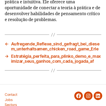
prática e intuitiva. Ele oferece uma
oportunidade de conectar a teoria à prática e de
desenvolver habilidades de pensamento crítico
e resolução de problemas.
←
Aufregende_Reflexe_sind_gefragt_bei_diese
m_unterhaltsamen_chicken_road_game_Erle
→
Estratégia_perfeita_para_plinko_demo_e_max
imizar_seus_ganhos_com_cada_jogada_af
Contact
facebook
Instagra
Link
Jobs
Sectors