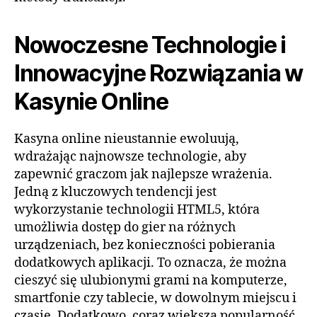
Nowoczesne Technologie i
Innowacyjne Rozwiązania w
Kasynie Online
Kasyna online nieustannie ewoluują,
wdrażając najnowsze technologie, aby
zapewnić graczom jak najlepsze wrażenia.
Jedną z kluczowych tendencji jest
wykorzystanie technologii HTML5, która
umożliwia dostęp do gier na różnych
urządzeniach, bez konieczności pobierania
dodatkowych aplikacji. To oznacza, że można
cieszyć się ulubionymi grami na komputerze,
smartfonie czy tablecie, w dowolnym miejscu i
czasie. Dodatkowo, coraz większą popularność