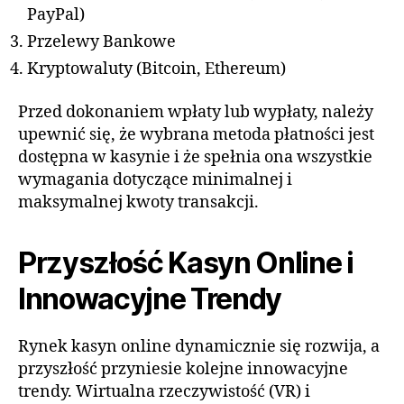
PayPal)
Przelewy Bankowe
Kryptowaluty (Bitcoin, Ethereum)
Przed dokonaniem wpłaty lub wypłaty, należy
upewnić się, że wybrana metoda płatności jest
dostępna w kasynie i że spełnia ona wszystkie
wymagania dotyczące minimalnej i
maksymalnej kwoty transakcji.
Przyszłość Kasyn Online i
Innowacyjne Trendy
Rynek kasyn online dynamicznie się rozwija, a
przyszłość przyniesie kolejne innowacyjne
trendy. Wirtualna rzeczywistość (VR) i