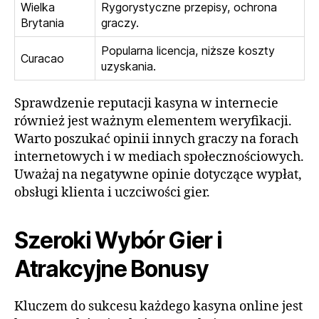
Wielka
Rygorystyczne przepisy, ochrona
Brytania
graczy.
Popularna licencja, niższe koszty
Curacao
uzyskania.
Sprawdzenie reputacji kasyna w internecie
również jest ważnym elementem weryfikacji.
Warto poszukać opinii innych graczy na forach
internetowych i w mediach społecznościowych.
Uważaj na negatywne opinie dotyczące wypłat,
obsługi klienta i uczciwości gier.
Szeroki Wybór Gier i
Atrakcyjne Bonusy
Kluczem do sukcesu każdego kasyna online jest