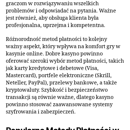
graczom w rozwiązywaniu wszelkich
problemów i odpowiadać na pytania. Ważne
jest również, aby obsługa klienta była
profesjonalna, uprzejma i kompetentna.
Różnorodność metod płatności to kolejny
ważny aspekt, który wpływa na komfort gry w
kasynie online. Dobre kasyno powinno
oferować szeroki wybór metod płatności, takich
jak karty kredytowe i debetowe (Visa,
Mastercard), portfele elektroniczne (Skrill,
Neteller, PayPal), przelewy bankowe, a także
kryptowaluty. Szybkość i bezpieczeństwo
transakcji są równie ważne, dlatego kasyno
powinno stosować zaawansowane systemy
szyfrowania i zabezpieczeń.