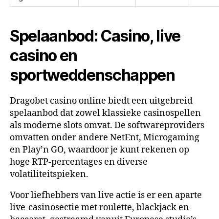
Spelaanbod: Casino, live
casino en
sportweddenschappen
Dragobet casino online biedt een uitgebreid
spelaanbod dat zowel klassieke casinospellen
als moderne slots omvat. De softwareproviders
omvatten onder andere NetEnt, Microgaming
en Play’n GO, waardoor je kunt rekenen op
hoge RTP‑percentages en diverse
volatiliteitspieken.
Voor liefhebbers van live actie is er een aparte
live‑casinosectie met roulette, blackjack en