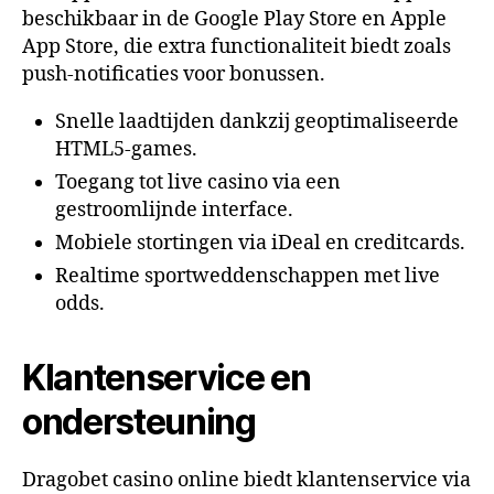
beschikbaar in de Google Play Store en Apple
App Store, die extra functionaliteit biedt zoals
push‑notificaties voor bonussen.
Snelle laadtijden dankzij geoptimaliseerde
HTML5‑games.
Toegang tot live casino via een
gestroomlijnde interface.
Mobiele stortingen via iDeal en creditcards.
Realtime sportweddenschappen met live
odds.
Klantenservice en
ondersteuning
Dragobet casino online biedt klantenservice via