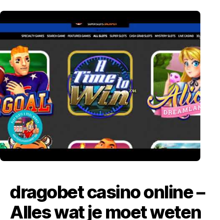
dragobet casino online –
Alles wat je moet weten