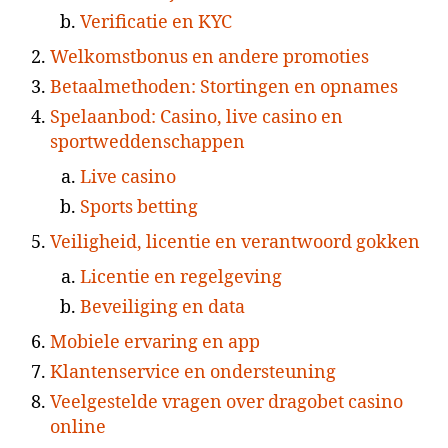
Verificatie en KYC
Welkomstbonus en andere promoties
Betaalmethoden: Stortingen en opnames
Spelaanbod: Casino, live casino en
sportweddenschappen
Live casino
Sports betting
Veiligheid, licentie en verantwoord gokken
Licentie en regelgeving
Beveiliging en data
Mobiele ervaring en app
Klantenservice en ondersteuning
Veelgestelde vragen over dragobet casino
online