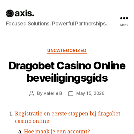
Axis
Focused Solutions. Powerful Partnerships.
Menu
Builds
Categories
UNCATEGORIZED
Dragobet Casino Online
beveiligingsgids
By
valerie B
May 15, 2026
Post
Post
author
date
Registratie en eerste stappen bij dragobet
casino online
Hoe maak je een account?