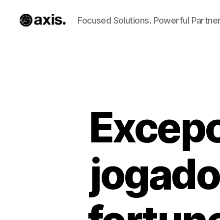
Focused Solutions. Powerful Partner
Axis
Builds
Excepc
jogado