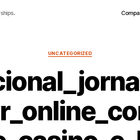
ships.
Compa
Categories
UNCATEGORIZED
ional_jorn
r_online_c