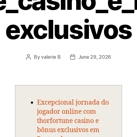
e_casino_e
exclusivos
By
valerie B
June 29, 2026
Post
Post
author
date
Excepcional jornada do
jogador online com
thorfortune casino e
bônus exclusivos em