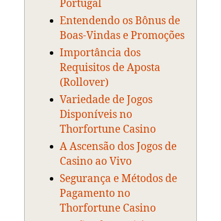
Portugal
Entendendo os Bônus de
Boas-Vindas e Promoções
Importância dos
Requisitos de Aposta
(Rollover)
Variedade de Jogos
Disponíveis no
Thorfortune Casino
A Ascensão dos Jogos de
Casino ao Vivo
Segurança e Métodos de
Pagamento no
Thorfortune Casino