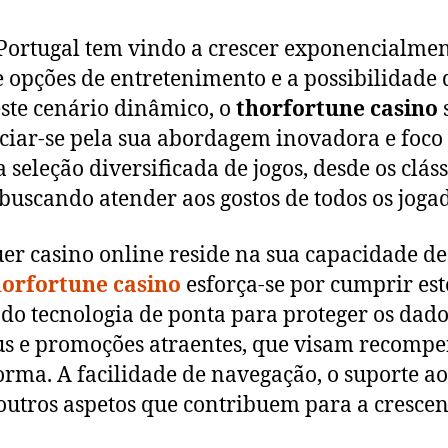
ortugal tem vindo a crescer exponencialmen
 opções de entretenimento e a possibilidade 
este cenário dinâmico, o
thorfortune casino
iar-se pela sua abordagem inovadora e foco n
seleção diversificada de jogos, desde os cláss
uscando atender aos gostos de todos os joga
uer casino online reside na sua capacidade 
horfortune casino
esforça-se por cumprir est
do tecnologia de ponta para proteger os dados
us e promoções atraentes, que visam recompen
orma. A facilidade de navegação, o suporte ao
utros aspetos que contribuem para a crescen