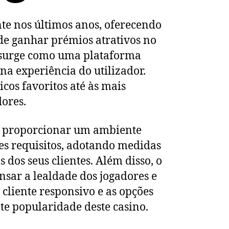
te nos últimos anos, oferecendo
de ganhar prémios atrativos no
surge como uma plataforma
a experiência do utilizador.
icos favoritos até às mais
dores.
de proporcionar um ambiente
es requisitos, adotando medidas
 dos seus clientes. Além disso, o
sar a lealdade dos jogadores e
 cliente responsivo e as opções
te popularidade deste casino.