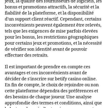
jeux, la qualité des fournisseurs de logiciels, les
bonus et promotions attractifs, la sécurité et la
fiabilité de la plateforme, et la disponibilité
d'un support client réactif. Cependant, certains
inconvénients peuvent également être relevés,
tels que les exigences de mise parfois élevées
pour les bonus, les restrictions géographiques
pour certains jeux et promotions, et la nécessité
de vérifier son identité avant de pouvoir
effectuer des retraits.
Il est important de prendre en compte ces
avantages et ces inconvénients avant de
décider de s'inscrire sur betify casino online.
En fin de compte, le choix de rejoindre ou non
cette plateforme dépendra des préférences et
des besoins de chaque joueur. Une analyse
approfondie des termes et conditions, ainsi que