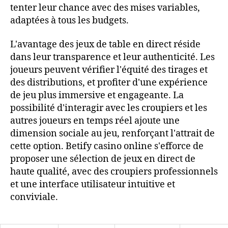
tenter leur chance avec des mises variables,
adaptées à tous les budgets.
L'avantage des jeux de table en direct réside
dans leur transparence et leur authenticité. Les
joueurs peuvent vérifier l'équité des tirages et
des distributions, et profiter d'une expérience
de jeu plus immersive et engageante. La
possibilité d'interagir avec les croupiers et les
autres joueurs en temps réel ajoute une
dimension sociale au jeu, renforçant l'attrait de
cette option. Betify casino online s'efforce de
proposer une sélection de jeux en direct de
haute qualité, avec des croupiers professionnels
et une interface utilisateur intuitive et
conviviale.