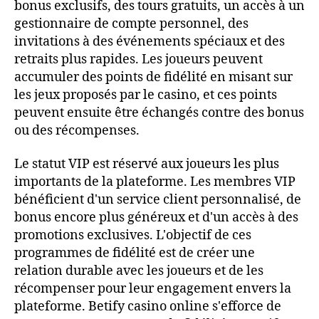
bonus exclusifs, des tours gratuits, un accès à un
gestionnaire de compte personnel, des
invitations à des événements spéciaux et des
retraits plus rapides. Les joueurs peuvent
accumuler des points de fidélité en misant sur
les jeux proposés par le casino, et ces points
peuvent ensuite être échangés contre des bonus
ou des récompenses.
Le statut VIP est réservé aux joueurs les plus
importants de la plateforme. Les membres VIP
bénéficient d'un service client personnalisé, de
bonus encore plus généreux et d'un accès à des
promotions exclusives. L'objectif de ces
programmes de fidélité est de créer une
relation durable avec les joueurs et de les
récompenser pour leur engagement envers la
plateforme. Betify casino online s'efforce de