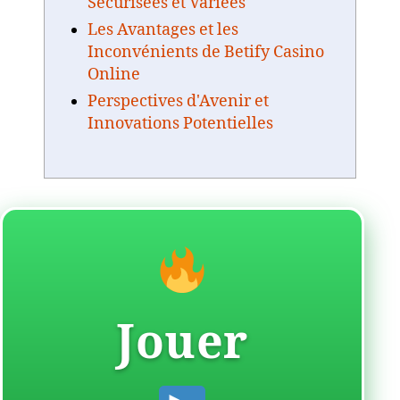
Sécurisées et Variées
Les Avantages et les
Inconvénients de Betify Casino
Online
Perspectives d'Avenir et
Innovations Potentielles
Jouer