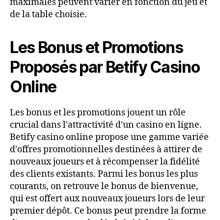
maximales peuvent varier en fonction du jeu et
de la table choisie.
Les Bonus et Promotions
Proposés par Betify Casino
Online
Les bonus et les promotions jouent un rôle
crucial dans l'attractivité d'un casino en ligne.
Betify casino online propose une gamme variée
d'offres promotionnelles destinées à attirer de
nouveaux joueurs et à récompenser la fidélité
des clients existants. Parmi les bonus les plus
courants, on retrouve le bonus de bienvenue,
qui est offert aux nouveaux joueurs lors de leur
premier dépôt. Ce bonus peut prendre la forme