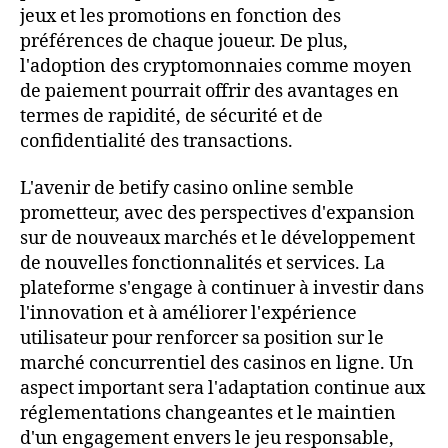
jeux et les promotions en fonction des
préférences de chaque joueur. De plus,
l'adoption des cryptomonnaies comme moyen
de paiement pourrait offrir des avantages en
termes de rapidité, de sécurité et de
confidentialité des transactions.
L'avenir de betify casino online semble
prometteur, avec des perspectives d'expansion
sur de nouveaux marchés et le développement
de nouvelles fonctionnalités et services. La
plateforme s'engage à continuer à investir dans
l'innovation et à améliorer l'expérience
utilisateur pour renforcer sa position sur le
marché concurrentiel des casinos en ligne. Un
aspect important sera l'adaptation continue aux
réglementations changeantes et le maintien
d'un engagement envers le jeu responsable,