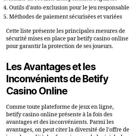
Outils d'auto-exclusion pour le jeu responsable
Méthodes de paiement sécurisées et variées
Cette liste présente les principales mesures de
sécurité mises en place par betify casino online
pour garantir la protection de ses joueurs.
Les Avantages et les
Inconvénients de Betify
Casino Online
Comme toute plateforme de jeux en ligne,
betify casino online présente à la fois des
avantages et des inconvénients. Parmi les
avantages, on peut citer la diversité de l'offre de