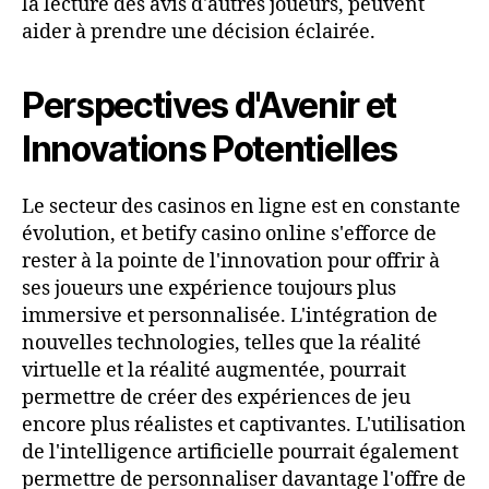
la lecture des avis d'autres joueurs, peuvent
aider à prendre une décision éclairée.
Perspectives d'Avenir et
Innovations Potentielles
Le secteur des casinos en ligne est en constante
évolution, et betify casino online s'efforce de
rester à la pointe de l'innovation pour offrir à
ses joueurs une expérience toujours plus
immersive et personnalisée. L'intégration de
nouvelles technologies, telles que la réalité
virtuelle et la réalité augmentée, pourrait
permettre de créer des expériences de jeu
encore plus réalistes et captivantes. L'utilisation
de l'intelligence artificielle pourrait également
permettre de personnaliser davantage l'offre de