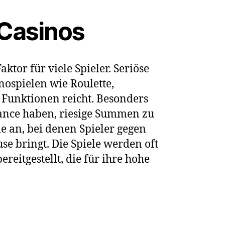
e-Casinos
aktor für viele Spieler. Seriöse
nospielen wie Roulette,
 Funktionen reicht. Besonders
Chance haben, riesige Summen zu
e an, bei denen Spieler gegen
e bringt. Die Spiele werden oft
eitgestellt, die für ihre hohe