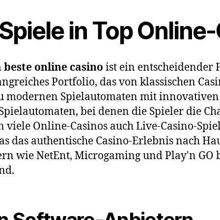
r Spiele in Top Onlin
m
beste online casino
ist ein entscheidender F
greiches Portfolio, das von klassischen Casi
zu modernen Spielautomaten mit innovativen
t-Spielautomaten, bei denen die Spieler die 
 viele Online-Casinos auch Live-Casino-Spiel
s das authentische Casino-Erlebnis nach Haus
rn wie NetEnt, Microgaming und Play'n GO ber
nd.
n Software-Anbietern