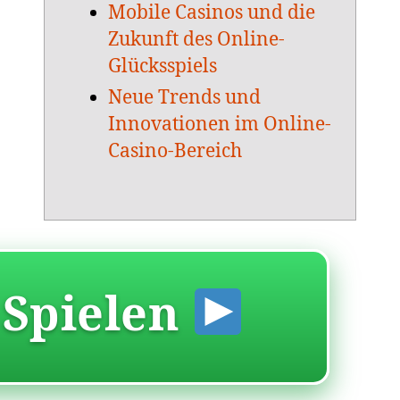
Mobile Casinos und die
Zukunft des Online-
Glücksspiels
Neue Trends und
Innovationen im Online-
Casino-Bereich
Spielen