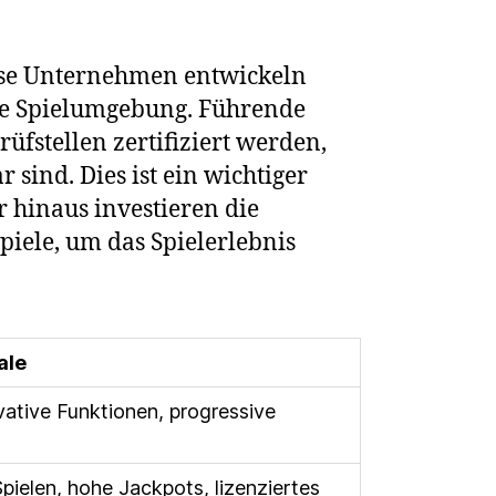
iese Unternehmen entwickeln
sige Spielumgebung. Führende
fstellen zertifiziert werden,
 sind. Dies ist ein wichtiger
 hinaus investieren die
piele, um das Spielerlebnis
ale
vative Funktionen, progressive
ielen, hohe Jackpots, lizenziertes