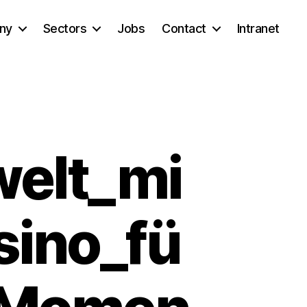
ny
Sectors
Jobs
Contact
Intranet
welt_mi
sino_fü