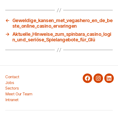
←
Geweldige_kansen_met_vegashero_en_de_be
ste_online_casino_ervaringen
→
Aktuelle_Hinweise_zum_spinbara_casino_logi
n_und_seriöse_Spielangebote_für_Glü
Contact
facebook
Instagra
Link
Jobs
Sectors
Meet Our Team
Intranet