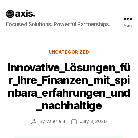
Axis
Focused Solutions. Powerful Partnerships.
Menu
Builds
Categories
UNCATEGORIZED
Innovative_Lösungen_fü
r_Ihre_Finanzen_mit_spi
nbara_erfahrungen_und
_nachhaltige
By
valerie B
July 3, 2026
Post
Post
author
date