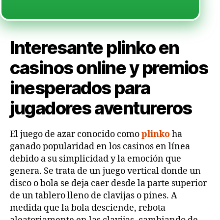
Interesante plinko en
casinos online y premios
inesperados para
jugadores aventureros
El juego de azar conocido como
plinko
ha
ganado popularidad en los casinos en línea
debido a su simplicidad y la emoción que
genera. Se trata de un juego vertical donde un
disco o bola se deja caer desde la parte superior
de un tablero lleno de clavijas o pines. A
medida que la bola desciende, rebota