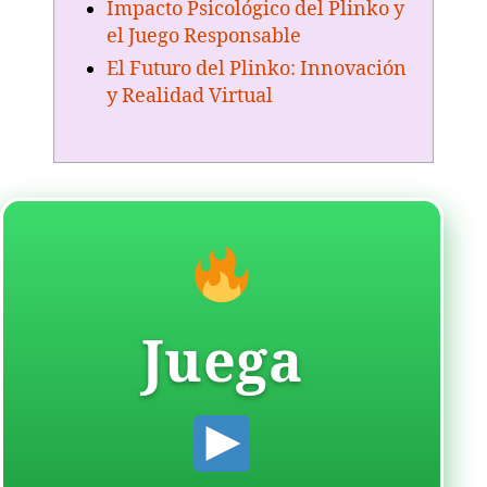
Impacto Psicológico del Plinko y
el Juego Responsable
El Futuro del Plinko: Innovación
y Realidad Virtual
Juega