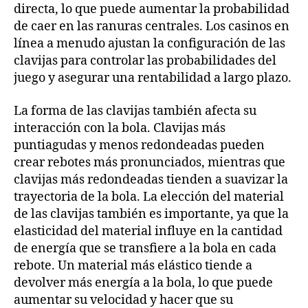
directa, lo que puede aumentar la probabilidad
de caer en las ranuras centrales. Los casinos en
línea a menudo ajustan la configuración de las
clavijas para controlar las probabilidades del
juego y asegurar una rentabilidad a largo plazo.
La forma de las clavijas también afecta su
interacción con la bola. Clavijas más
puntiagudas y menos redondeadas pueden
crear rebotes más pronunciados, mientras que
clavijas más redondeadas tienden a suavizar la
trayectoria de la bola. La elección del material
de las clavijas también es importante, ya que la
elasticidad del material influye en la cantidad
de energía que se transfiere a la bola en cada
rebote. Un material más elástico tiende a
devolver más energía a la bola, lo que puede
aumentar su velocidad y hacer que su