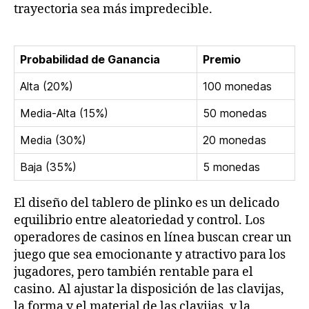
trayectoria sea más impredecible.
Probabilidad de Ganancia
Premio
Alta (20%)
100 monedas
Media-Alta (15%)
50 monedas
Media (30%)
20 monedas
Baja (35%)
5 monedas
El diseño del tablero de plinko es un delicado
equilibrio entre aleatoriedad y control. Los
operadores de casinos en línea buscan crear un
juego que sea emocionante y atractivo para los
jugadores, pero también rentable para el
casino. Al ajustar la disposición de las clavijas,
la forma y el material de las clavijas, y la