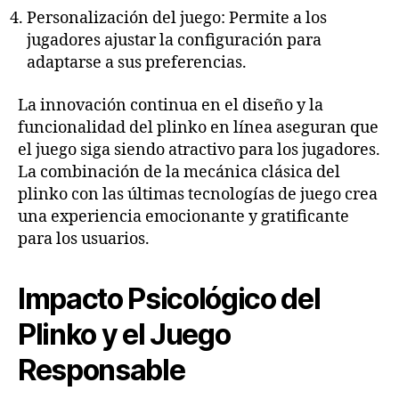
Personalización del juego: Permite a los
jugadores ajustar la configuración para
adaptarse a sus preferencias.
La innovación continua en el diseño y la
funcionalidad del plinko en línea aseguran que
el juego siga siendo atractivo para los jugadores.
La combinación de la mecánica clásica del
plinko con las últimas tecnologías de juego crea
una experiencia emocionante y gratificante
para los usuarios.
Impacto Psicológico del
Plinko y el Juego
Responsable