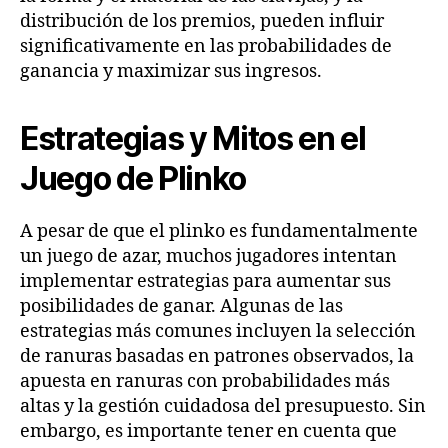
distribución de los premios, pueden influir
significativamente en las probabilidades de
ganancia y maximizar sus ingresos.
Estrategias y Mitos en el
Juego de Plinko
A pesar de que el plinko es fundamentalmente
un juego de azar, muchos jugadores intentan
implementar estrategias para aumentar sus
posibilidades de ganar. Algunas de las
estrategias más comunes incluyen la selección
de ranuras basadas en patrones observados, la
apuesta en ranuras con probabilidades más
altas y la gestión cuidadosa del presupuesto. Sin
embargo, es importante tener en cuenta que