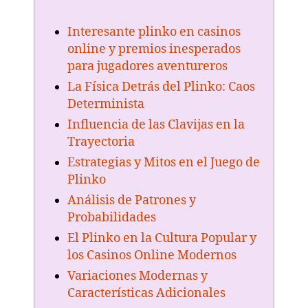
Interesante plinko en casinos
online y premios inesperados
para jugadores aventureros
La Física Detrás del Plinko: Caos
Determinista
Influencia de las Clavijas en la
Trayectoria
Estrategias y Mitos en el Juego de
Plinko
Análisis de Patrones y
Probabilidades
El Plinko en la Cultura Popular y
los Casinos Online Modernos
Variaciones Modernas y
Características Adicionales