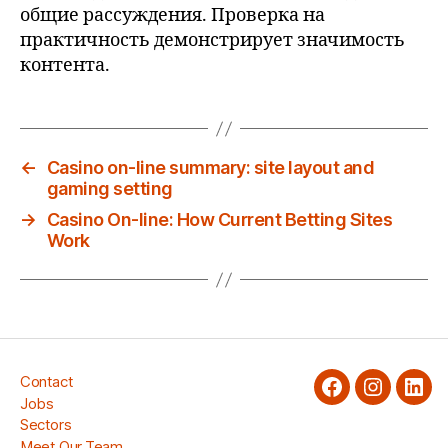
общие рассуждения. Проверка на
практичность демонстрирует значимость
контента.
←
Casino on-line summary: site layout and
gaming setting
→
Casino On-line: How Current Betting Sites
Work
Contact
facebook
Instagra
Link
Jobs
Sectors
Meet Our Team