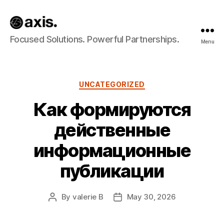
Axis
Focused Solutions. Powerful Partnerships.
Menu
Builds
Categories
UNCATEGORIZED
Как формируются
действенные
информационные
публикации
By
valerie B
May 30, 2026
Post
Post
author
date