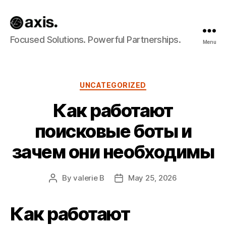
Axis
Focused Solutions. Powerful Partnerships.
Menu
Builds
Categories
UNCATEGORIZED
Как работают
поисковые боты и
зачем они необходимы
By
valerie B
May 25, 2026
Post
Post
author
date
Как работают