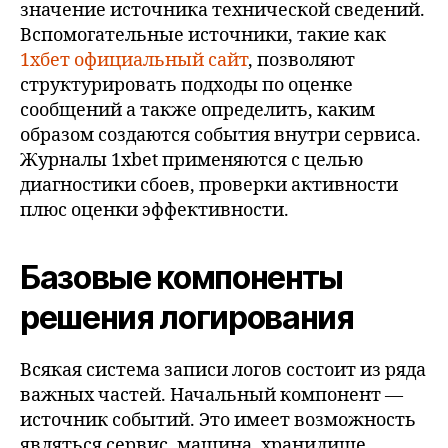
значение источника технической сведений.
Вспомогательные источники, такие как
1хбет официальный сайт
, позволяют
структурировать подходы по оценке
сообщений а также определить, каким
образом создаются события внутри сервиса.
Журналы 1xbet применяются с целью
диагностики сбоев, проверки активности
плюс оценки эффективности.
Базовые компоненты
решения логирования
Всякая система записи логов состоит из ряда
важных частей. Начальный компонент —
источник событий. Это имеет возможность
являться сервис, машина, хранилище