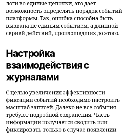
логи во единые цепочки, это дает
возможность определять порядок событий
платформы. Так, ошибка способна быть
вызвана не единым событием, а длинной
серией действий, произошедших до этого.
Настройка
взаимодействия с
журналами
С целью увеличения эффективности
фиксации событий необходимо настроить
масштаб записей. Далеко не все события
требуют подробной сохранения. Часть
информации получается сводить или
фиксировать только в случае появлении