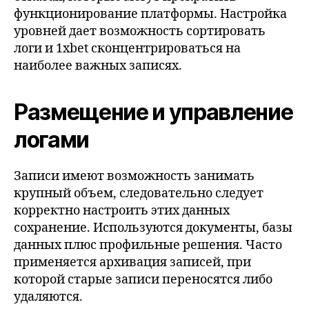
функционирование платформы. Настройка
уровней дает возможность сортировать
логи и 1xbet сконцентрироваться на
наиболее важных записях.
Размещение и управление
логами
Записи имеют возможность занимать
крупный объем, следовательно следует
корректно настроить этих данных
сохранение. Используются документы, базы
данных плюс профильные решения. Часто
применяется архивация записей, при
которой старые записи переносятся либо
удаляются.