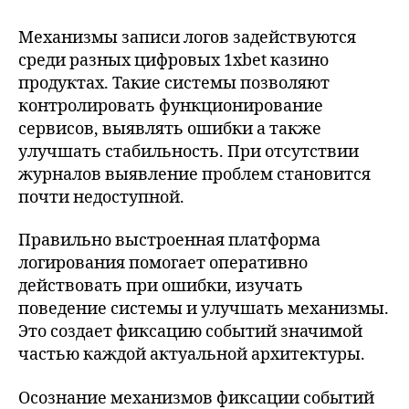
Механизмы записи логов задействуются
среди разных цифровых 1xbet казино
продуктах. Такие системы позволяют
контролировать функционирование
сервисов, выявлять ошибки а также
улучшать стабильность. При отсутствии
журналов выявление проблем становится
почти недоступной.
Правильно выстроенная платформа
логирования помогает оперативно
действовать при ошибки, изучать
поведение системы и улучшать механизмы.
Это создает фиксацию событий значимой
частью каждой актуальной архитектуры.
Осознание механизмов фиксации событий