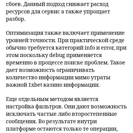
сбоев. Данный подход снижает расход
ресурсов для сервис а также упрощает
разбор.
Оптимизация также включает применение
уровней точности. При практической среде
обычно требуется категорий info и error, при
этом поскольку debug применяется
временно в процессе поиске проблем. Такое
дает возможность ограничивать
количество информации мимо утраты
важной 1xbet казино информации.
Еще отдельным методом является
настройка фильтров. Они дают возможность
исключать частые либо второстепенные
сообщения. Во результате внутри
платформе остаются только те операции,