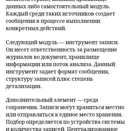
данных либо самостоятельный модуль.
Каждый среди таких источников создает
сообщения в процессе выполнении
конкретных действий.
Следующий модуль — инструмент записи.
Он несет ответственность за размещение
журналов во документ, хранилище
информации или поток анализа. Данный
инструмент задает формат сообщения,
структуру записей плюс степень
детализации.
Дополнительный элемент — среда
сохранения. Записи могут храниться местно
или отправляться к единое место хранения.
Подбор определяется по устройства системы
и количества записей. Централизованное