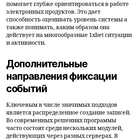
помогает глубже ориентироваться в работе
электронных продуктов. Это дает
способность оценивать уровень системы а
также понимать, каким образом она
действует на многообразные 1xbet ситуации
и активности.
Дополнительные
направления фиксации
событий
Ключевым в числе значимых подходов
является распределенное создание записей.
Во современных решениях программы
часто состоят среди нескольких модулей,
действующих через разных серверах. В