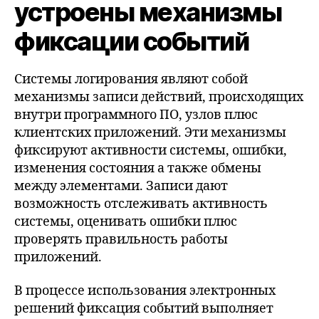
устроены механизмы
фиксации событий
Системы логирования являют собой
механизмы записи действий, происходящих
внутри программного ПО, узлов плюс
клиентских приложений. Эти механизмы
фиксируют активности системы, ошибки,
изменения состояния а также обмены
между элементами. Записи дают
возможность отслеживать активность
системы, оценивать ошибки плюс
проверять правильность работы
приложений.
В процессе использования электронных
решений фиксация событий выполняет