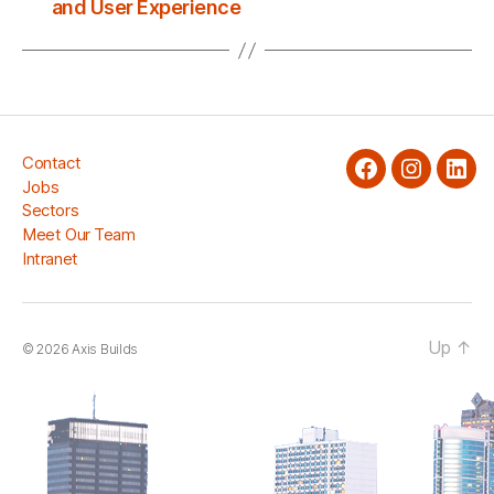
and User Experience
Contact
facebook
Instagra
Link
Jobs
Sectors
Meet Our Team
Intranet
Up
↑
© 2026
Axis Builds