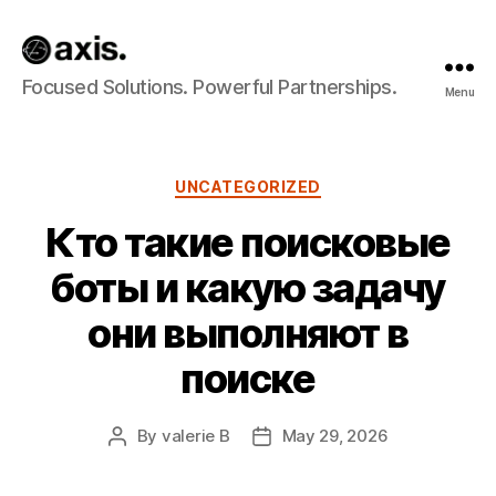
Axis
Focused Solutions. Powerful Partnerships.
Menu
Builds
Categories
UNCATEGORIZED
Кто такие поисковые
боты и какую задачу
они выполняют в
поиске
By
valerie B
May 29, 2026
Post
Post
author
date