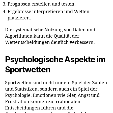
Prognosen erstellen und testen.
Ergebnisse interpretieren und Wetten
platzieren.
Die systematische Nutzung von Daten und
Algorithmen kann die Qualität der
Wettentscheidungen deutlich verbessern.
Psychologische Aspekte im
Sportwetten
Sportwetten sind nicht nur ein Spiel der Zahlen
und Statistiken, sondern auch ein Spiel der
Psychologie. Emotionen wie Gier, Angst und
Frustration können zu irrationalen
Entscheidungen führen und die