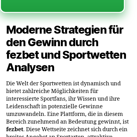
Moderne Strategien für
den Gewinn durch
fezbet und Sportwetten
Analysen
Die Welt der Sportwetten ist dynamisch und
bietet zahlreiche Möglichkeiten für
interessierte Sportfans, ihr Wissen und ihre
Leidenschaft in potenzielle Gewinne
umzuwandeln. Eine Plattform, die in diesem
Bereich zunehmend an Bedeutung gewinnt, ist
fezbet
. Diese Wettseite zeichnet sich durch ein