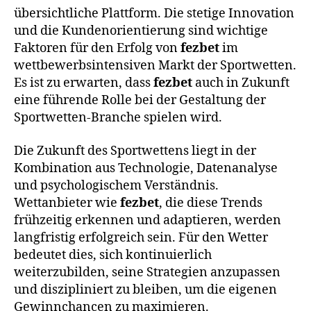
übersichtliche Plattform. Die stetige Innovation
und die Kundenorientierung sind wichtige
Faktoren für den Erfolg von
fezbet
im
wettbewerbsintensiven Markt der Sportwetten.
Es ist zu erwarten, dass
fezbet
auch in Zukunft
eine führende Rolle bei der Gestaltung der
Sportwetten-Branche spielen wird.
Die Zukunft des Sportwettens liegt in der
Kombination aus Technologie, Datenanalyse
und psychologischem Verständnis.
Wettanbieter wie
fezbet
, die diese Trends
frühzeitig erkennen und adaptieren, werden
langfristig erfolgreich sein. Für den Wetter
bedeutet dies, sich kontinuierlich
weiterzubilden, seine Strategien anzupassen
und diszipliniert zu bleiben, um die eigenen
Gewinnchancen zu maximieren.