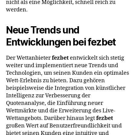
nicht als eine Möglichkeit, schnell reich zu
werden.
Neue Trends und
Entwicklungen bei fezbet
Der Wettanbieter
fezbet
entwickelt sich stetig
weiter und implementiert neue Trends und
Technologien, um seinen Kunden ein optimales
Wett-Erlebnis zu bieten. Dazu gehören
beispielsweise die Integration von künstlicher
Intelligenz zur Verbesserung der
Quotenanalyse, die Einführung neuer
Wettmärkte und die Erweiterung des Live-
Wettangebots. Darüber hinaus legt
fezbet
großen Wert auf Benutzerfreundlichkeit und
bietet seinen Kunden eine intuitive und