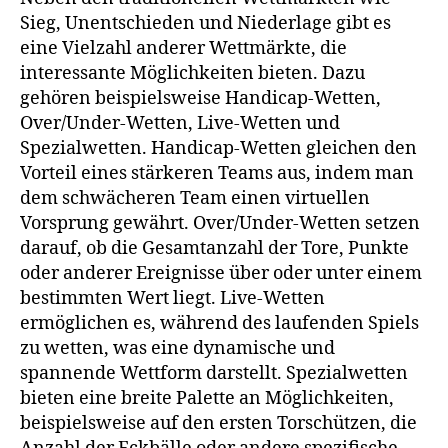
Sieg, Unentschieden und Niederlage gibt es
eine Vielzahl anderer Wettmärkte, die
interessante Möglichkeiten bieten. Dazu
gehören beispielsweise Handicap-Wetten,
Over/Under-Wetten, Live-Wetten und
Spezialwetten. Handicap-Wetten gleichen den
Vorteil eines stärkeren Teams aus, indem man
dem schwächeren Team einen virtuellen
Vorsprung gewährt. Over/Under-Wetten setzen
darauf, ob die Gesamtanzahl der Tore, Punkte
oder anderer Ereignisse über oder unter einem
bestimmten Wert liegt. Live-Wetten
ermöglichen es, während des laufenden Spiels
zu wetten, was eine dynamische und
spannende Wettform darstellt. Spezialwetten
bieten eine breite Palette an Möglichkeiten,
beispielsweise auf den ersten Torschützen, die