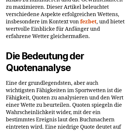
zu maximieren. Dieser Artikel beleuchtet
verschiedene Aspekte erfolgreichen Wettens,
insbesondere im Kontext von
fezbet
, und bietet
wertvolle Einblicke für Anfänger und
erfahrene Wetter gleichermaßen.
Die Bedeutung der
Quotenanalyse
Eine der grundlegendsten, aber auch
wichtigsten Fähigkeiten im Sportwetten ist die
Fähigkeit, Quoten zu analysieren und den Wert
einer Wette zu beurteilen. Quoten spiegeln die
Wahrscheinlichkeit wider, mit der ein
bestimmtes Ereignis laut den Buchmachern
eintreten wird. Eine niedrige Quote deutet auf