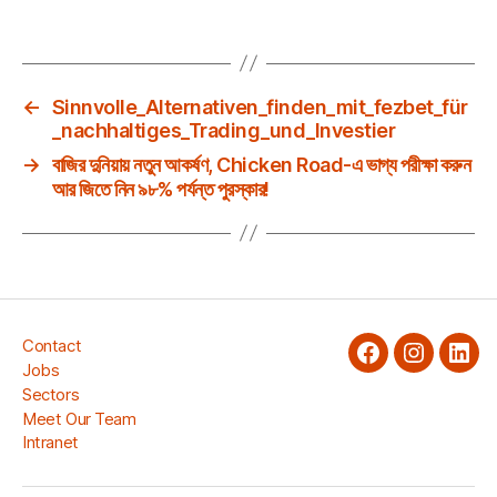
←
Sinnvolle_Alternativen_finden_mit_fezbet_für
_nachhaltiges_Trading_und_Investier
→
বাজির দুনিয়ায় নতুন আকর্ষণ, Chicken Road-এ ভাগ্য পরীক্ষা করুন
আর জিতে নিন ৯৮% পর্যন্ত পুরস্কার!
Contact
facebook
Instagra
Link
Jobs
Sectors
Meet Our Team
Intranet