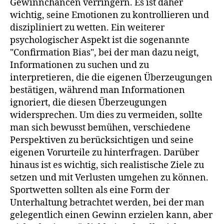
Gewinnchancen verringern. Es ist daher
wichtig, seine Emotionen zu kontrollieren und
diszipliniert zu wetten. Ein weiterer
psychologischer Aspekt ist die sogenannte
"Confirmation Bias", bei der man dazu neigt,
Informationen zu suchen und zu
interpretieren, die die eigenen Überzeugungen
bestätigen, während man Informationen
ignoriert, die diesen Überzeugungen
widersprechen. Um dies zu vermeiden, sollte
man sich bewusst bemühen, verschiedene
Perspektiven zu berücksichtigen und seine
eigenen Vorurteile zu hinterfragen. Darüber
hinaus ist es wichtig, sich realistische Ziele zu
setzen und mit Verlusten umgehen zu können.
Sportwetten sollten als eine Form der
Unterhaltung betrachtet werden, bei der man
gelegentlich einen Gewinn erzielen kann, aber