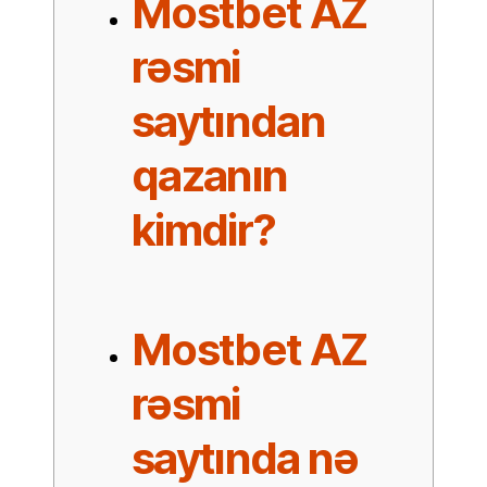
Mostbet AZ
rəsmi
saytından
qazanın
kimdir?
Mostbet AZ
rəsmi
saytında nə