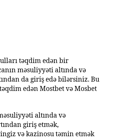
ulları təqdim edən bir
anın məsuliyyəti altında və
ından da giriş edə bilərsiniz. Bu
 təqdim edən Mostbet və Mosbet
suliyyəti altında və
ytından giriş etmək,
ingiz və kazinosu təmin etmək