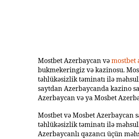
Mostbet Azerbaycan və
mostbet 
bukmekeringiz və kazinosu. Most
təhlükəsizlik təminatı ilə məhsul
saytdan Azerbaycanda kazino say
Azerbaycan və ya Mosbet Azerba
Mostbet və Mosbet Azerbaycan s
təhlükəsizlik təminatı ilə məhsul
Azerbaycanlı qazancı üçün məhs