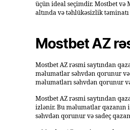
üçün ideal seçimdir. Mostbet v
altında və təhlükəsizlik təminatı
Mostbet AZ rəs
Mostbet AZ rəsmi saytından qaz
məlumatlar səhvdən qorunur və s
məlumatları səhvdən qorunur və 
Mostbet AZ rəsmi saytından qaz
izlənir. Bu məlumatlar qazanın 
səhvdən qorunur və sadeç qazanın