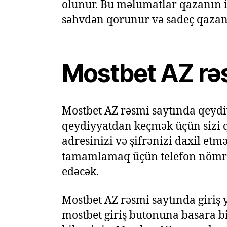
olunur. Bu məlumatlar qazanın i
səhvdən qorunur və sadeç qazanın
Mostbet AZ rəs
Mostbet AZ rəsmi saytında qeydi
qeydiyyatdan keçmək üçün sizi qe
adresinizi və şifrənizi daxil et
tamamlamaq üçün telefon nömrən
edəcək.
Mostbet AZ rəsmi saytında giriş
mostbet giriş butonuna basara bil