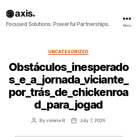
Axis
Focused Solutions. Powerful Partnerships.
Menu
Builds
Categories
UNCATEGORIZED
Obstáculos_inesperado
s_e_a_jornada_viciante_
por_trás_de_chickenroa
d_para_jogad
By
valerie B
July 7, 2026
Post
Post
author
date