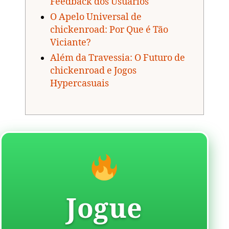
Feedback dos Usuários
O Apelo Universal de
chickenroad: Por Que é Tão
Viciante?
Além da Travessia: O Futuro de
chickenroad e Jogos
Hypercasuais
Jogue