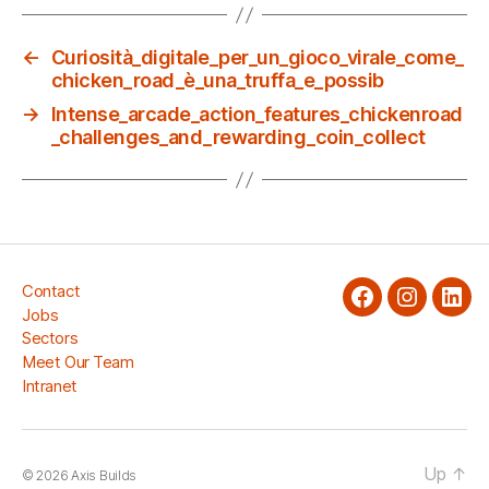
←
Curiosità_digitale_per_un_gioco_virale_come_
chicken_road_è_una_truffa_e_possib
→
Intense_arcade_action_features_chickenroad
_challenges_and_rewarding_coin_collect
Contact
facebook
Instagra
Link
Jobs
Sectors
Meet Our Team
Intranet
Up
↑
© 2026
Axis Builds