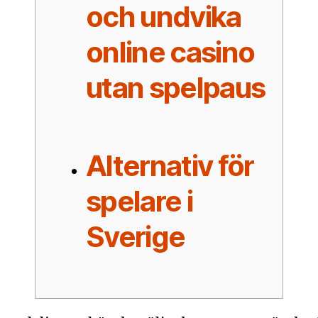
och undvika
online casino
utan spelpaus
Alternativ för
spelare i
Sverige