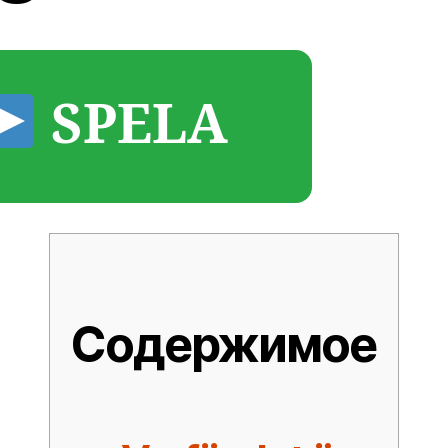
SPELA
Содержимое