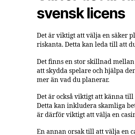
svensk licens
Det är viktigt att välja en säker p
riskanta. Detta kan leda till att
Det finns en stor skillnad mella
att skydda spelare och hjälpa dem
mer än vad du planerar.
Det är också viktigt att känna ti
Detta kan inkludera skamliga bet
är därför viktigt att välja en c
En annan orsak till att välja en 