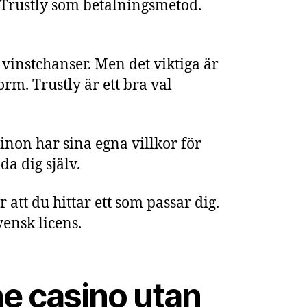
 Trustly som betalningsmetod.
vinstchanser. Men det viktiga är
rm. Trustly är ett bra val
asinon har sina egna villkor för
da dig själv.
 att du hittar ett som passar dig.
vensk licens.
ine casino utan