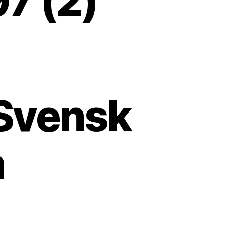
7 (2)
 Svensk
n