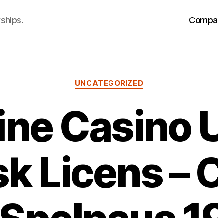
ships.
Compa
Categories
UNCATEGORIZED
ine Casino 
k Licens – 