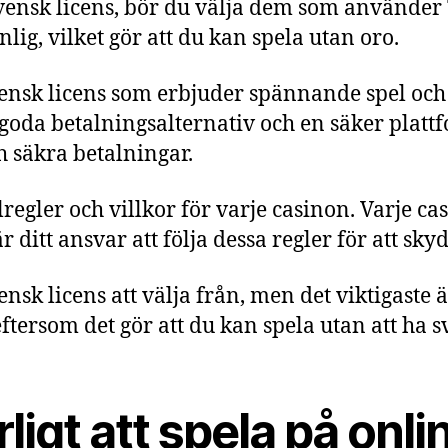
svensk licens, bör du välja dem som använder
ig, vilket gör att du kan spela utan oro.
ensk licens som erbjuder spännande spel och 
 goda betalningsalternativ och en säker plattfo
 säkra betalningar.
elregler och villkor för varje casinon. Varje c
 ditt ansvar att följa dessa regler för att skyd
sk licens att välja från, men det viktigaste är
ftersom det gör att du kan spela utan att ha s
rligt att spela på onl