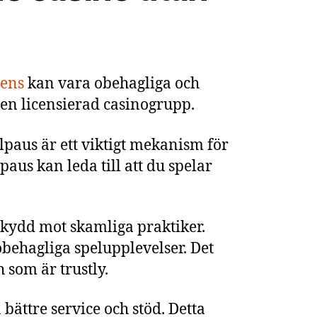
cens
kan vara obehagliga och
v en licensierad casinogrupp.
lpaus är ett viktigt mekanism för
aus kan leda till att du spelar
 skydd mot skamliga praktiker.
obehagliga spelupplevelser. Det
 som är trustly.
bättre service och stöd. Detta