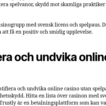
ra spelvanor, skydd mot skamliga praktiker oc
n casinogrupp med svensk licens och spelpaus. D
ch att få en positiv och smidig upplevelse.
iera och undvika onli
ntifiera och undvika online casino utan spelpau
erhetsskydd. Hitta en lista över casinon med 
. Trustly är en betalningsplattform som kan va