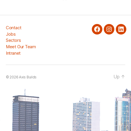
Contact
facebook
Instagra
Link
Jobs
Sectors
Meet Our Team
Intranet
Up
↑
© 2026
Axis Builds