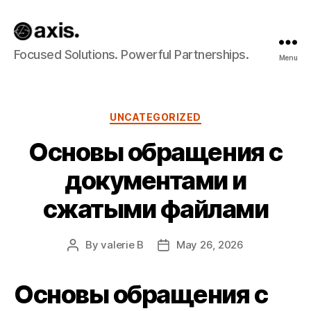
Axis
Focused Solutions. Powerful Partnerships.
Menu
Builds
Categories
UNCATEGORIZED
Основы обращения с
документами и
сжатыми файлами
By
valerie B
May 26, 2026
Post
Post
author
date
Основы обращения с