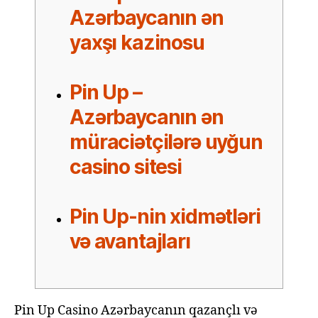
Azərbaycanın ən
yaxşı kazinosu
Pin Up –
Azərbaycanın ən
müraciətçilərə uyğun
casino sitesi
Pin Up-nin xidmətləri
və avantajları
Pin Up Casino Azərbaycanın qazançlı və