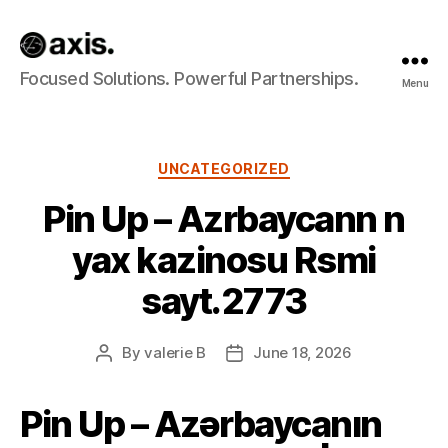
Axis
Focused Solutions. Powerful Partnerships.
Menu
Builds
Categories
UNCATEGORIZED
Pin Up – Azrbaycann n
yax kazinosu Rsmi
sayt.2773
By
valerie B
June 18, 2026
Post
Post
author
date
Pin Up – Azərbaycanın