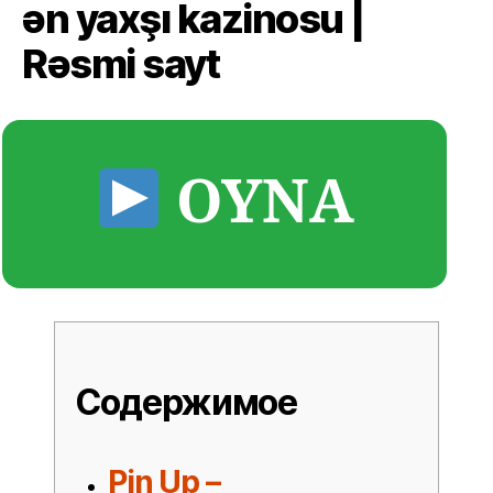
ən yaxşı kazinosu |
Rəsmi sayt
OYNA
Содержимое
Pin Up –