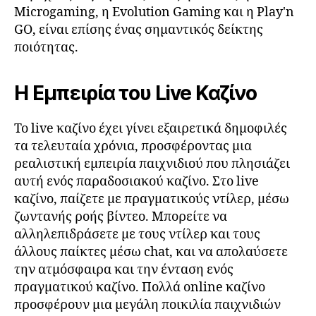
Microgaming, η Evolution Gaming και η Play'n
GO, είναι επίσης ένας σημαντικός δείκτης
ποιότητας.
Η Εμπειρία του Live Καζίνο
Το live καζίνο έχει γίνει εξαιρετικά δημοφιλές
τα τελευταία χρόνια, προσφέροντας μια
ρεαλιστική εμπειρία παιχνιδιού που πλησιάζει
αυτή ενός παραδοσιακού καζίνο. Στο live
καζίνο, παίζετε με πραγματικούς ντίλερ, μέσω
ζωντανής ροής βίντεο. Μπορείτε να
αλληλεπιδράσετε με τους ντίλερ και τους
άλλους παίκτες μέσω chat, και να απολαύσετε
την ατμόσφαιρα και την ένταση ενός
πραγματικού καζίνο. Πολλά online καζίνο
προσφέρουν μια μεγάλη ποικιλία παιχνιδιών