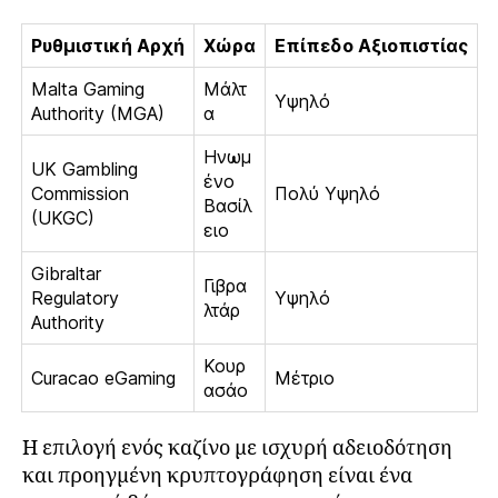
Ρυθμιστική Αρχή
Χώρα
Επίπεδο Αξιοπιστίας
Malta Gaming
Μάλτ
Υψηλό
Authority (MGA)
α
Ηνωμ
UK Gambling
ένο
Commission
Πολύ Υψηλό
Βασίλ
(UKGC)
ειο
Gibraltar
Γιβρα
Regulatory
Υψηλό
λτάρ
Authority
Κουρ
Curacao eGaming
Μέτριο
ασάο
Η επιλογή ενός καζίνο με ισχυρή αδειοδότηση
και προηγμένη κρυπτογράφηση είναι ένα