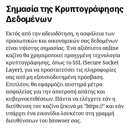
Σημασία της Κρυπτογράφησης
Δεδομένων
Εκτός από την αδειοδότηση, η ασφάλεια των
προσωπικών και οικονομικών σας δεδομένων
είναι υψίστης σημασίας. Ένα αξιόπιστο online
καζίνο θα χρησιμοποιεί προηγμένη τεχνολογία
κρυπτογράφησης, όπως το SSL (Secure Socket
Layer), για να προστατεύσει τις πληροφορίες
σας από μη εξουσιοδοτημένη πρόσβαση.
Επιπλέον, θα εφαρμόζει αυστηρά μέτρα
ασφαλείας για την αποτροπή απάτης και
κυβερνοεπιθέσεων. Πάντα να ελέγχετε εάν η
διεύθυνση του καζίνο ξεκινά με "https://" και εάν
υπάρχει ένα εικονίδιο λουκέτου στη γραμμή
διευθύνσεων του browser σας.