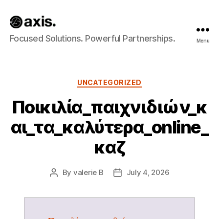
Axis
Focused Solutions. Powerful Partnerships.
Menu
Builds
Categories
UNCATEGORIZED
Ποικιλία_παιχνιδιών_κ
αι_τα_καλύτερα_online_
καζ
By
valerie B
July 4, 2026
Post
Post
author
date