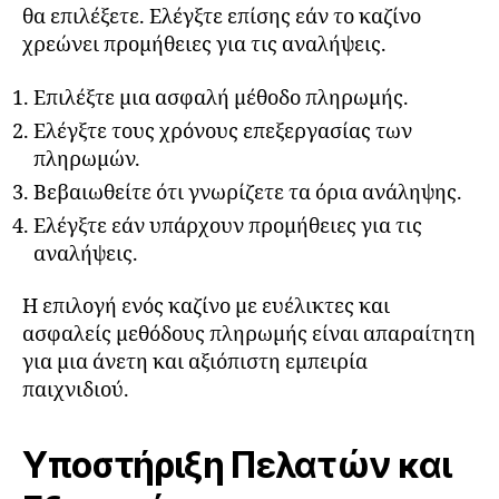
θα επιλέξετε. Ελέγξτε επίσης εάν το καζίνο
χρεώνει προμήθειες για τις αναλήψεις.
Επιλέξτε μια ασφαλή μέθοδο πληρωμής.
Ελέγξτε τους χρόνους επεξεργασίας των
πληρωμών.
Βεβαιωθείτε ότι γνωρίζετε τα όρια ανάληψης.
Ελέγξτε εάν υπάρχουν προμήθειες για τις
αναλήψεις.
Η επιλογή ενός καζίνο με ευέλικτες και
ασφαλείς μεθόδους πληρωμής είναι απαραίτητη
για μια άνετη και αξιόπιστη εμπειρία
παιχνιδιού.
Υποστήριξη Πελατών και