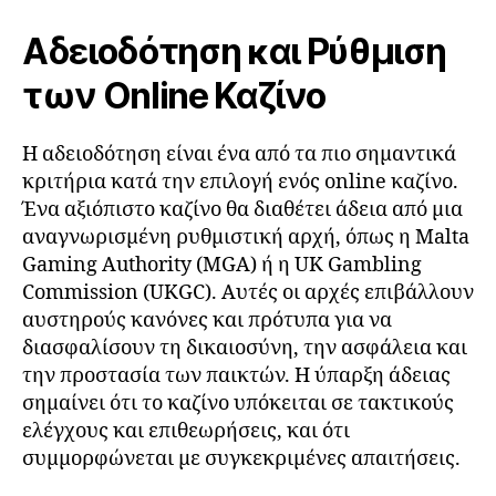
Αδειοδότηση και Ρύθμιση
των Online Καζίνο
Η αδειοδότηση είναι ένα από τα πιο σημαντικά
κριτήρια κατά την επιλογή ενός online καζίνο.
Ένα αξιόπιστο καζίνο θα διαθέτει άδεια από μια
αναγνωρισμένη ρυθμιστική αρχή, όπως η Malta
Gaming Authority (MGA) ή η UK Gambling
Commission (UKGC). Αυτές οι αρχές επιβάλλουν
αυστηρούς κανόνες και πρότυπα για να
διασφαλίσουν τη δικαιοσύνη, την ασφάλεια και
την προστασία των παικτών. Η ύπαρξη άδειας
σημαίνει ότι το καζίνο υπόκειται σε τακτικούς
ελέγχους και επιθεωρήσεις, και ότι
συμμορφώνεται με συγκεκριμένες απαιτήσεις.