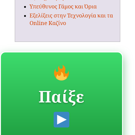
Υπεύθυνος Γάμος και Όρια
Εξελίξεις στην Τεχνολογία και τα
Online Καζίνο
Παίξε