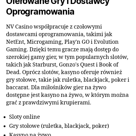
Oferowane Gry i Dostawcy
Oprogramowania
NV Casino współpracuje z czołowymi
dostawcami oprogramowania, takimi jak
NetEnt, Microgaming, Play'n GO i Evolution
Gaming. Dzięki temu gracze mają dostęp do
szerokiej gamy gier, w tym popularnych slotów,
takich jak Starburst, Gonzo's Quest i Book of
Dead. Oprócz slotów, kasyno oferuje również
gry stołowe, takie jak ruletka, blackjack, poker i
baccarat. Dla miłośników gier na żywo
dostępne jest kasyno na żywo, w którym można
grać z prawdziwymi krupierami.
Sloty online
Gry stołowe (ruletka, blackjack, poker)
Kasyno na żywo