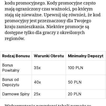
kodu promocyjnego. Kody promocyjne często
mają ograniczony czas ważności, po którym
stają się nieważne. Upewnij się również, że kod
promocyjny jest przeznaczony dla Twojego
kraju zamieszkania. Niektóre promocje są
dostępne tylko dla graczy z określonych
regionów.
Rodzaj Bonusu
Warunki Obrotu
Minimalny Depozyt
Bonus
35x
100 PLN
Powitalny
Bonus od
40x
50 PLN
Depozytu
Darmowe Spiny
25x
20 PLN