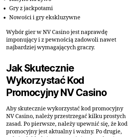
Gry z jackpotami
Nowości i gry ekskluzywne
Wybór gier w NV Casino jest naprawdę
imponujący i z pewnością zadowoli nawet
najbardziej wymagających graczy.
Jak Skutecznie
Wykorzystać Kod
Promocyjny NV Casino
Aby skutecznie wykorzystać kod promocyjny
NV Casino, należy przestrzegać kilku prostych
zasad. Po pierwsze, należy upewnić się, że kod
promocyjny jest aktualny i ważny. Po drugie,