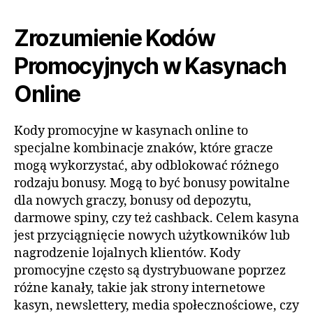
Zrozumienie Kodów
Promocyjnych w Kasynach
Online
Kody promocyjne w kasynach online to
specjalne kombinacje znaków, które gracze
mogą wykorzystać, aby odblokować różnego
rodzaju bonusy. Mogą to być bonusy powitalne
dla nowych graczy, bonusy od depozytu,
darmowe spiny, czy też cashback. Celem kasyna
jest przyciągnięcie nowych użytkowników lub
nagrodzenie lojalnych klientów. Kody
promocyjne często są dystrybuowane poprzez
różne kanały, takie jak strony internetowe
kasyn, newslettery, media społecznościowe, czy