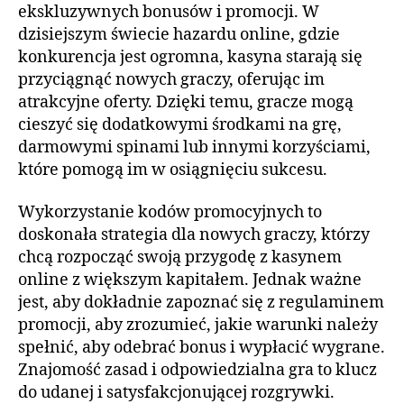
ekskluzywnych bonusów i promocji. W
dzisiejszym świecie hazardu online, gdzie
konkurencja jest ogromna, kasyna starają się
przyciągnąć nowych graczy, oferując im
atrakcyjne oferty. Dzięki temu, gracze mogą
cieszyć się dodatkowymi środkami na grę,
darmowymi spinami lub innymi korzyściami,
które pomogą im w osiągnięciu sukcesu.
Wykorzystanie kodów promocyjnych to
doskonała strategia dla nowych graczy, którzy
chcą rozpocząć swoją przygodę z kasynem
online z większym kapitałem. Jednak ważne
jest, aby dokładnie zapoznać się z regulaminem
promocji, aby zrozumieć, jakie warunki należy
spełnić, aby odebrać bonus i wypłacić wygrane.
Znajomość zasad i odpowiedzialna gra to klucz
do udanej i satysfakcjonującej rozgrywki.