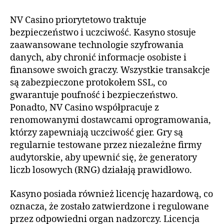
NV Casino priorytetowo traktuje
bezpieczeństwo i uczciwość. Kasyno stosuje
zaawansowane technologie szyfrowania
danych, aby chronić informacje osobiste i
finansowe swoich graczy. Wszystkie transakcje
są zabezpieczone protokołem SSL, co
gwarantuje poufność i bezpieczeństwo.
Ponadto, NV Casino współpracuje z
renomowanymi dostawcami oprogramowania,
którzy zapewniają uczciwość gier. Gry są
regularnie testowane przez niezależne firmy
audytorskie, aby upewnić się, że generatory
liczb losowych (RNG) działają prawidłowo.
Kasyno posiada również licencję hazardową, co
oznacza, że zostało zatwierdzone i regulowane
przez odpowiedni organ nadzorczy. Licencja