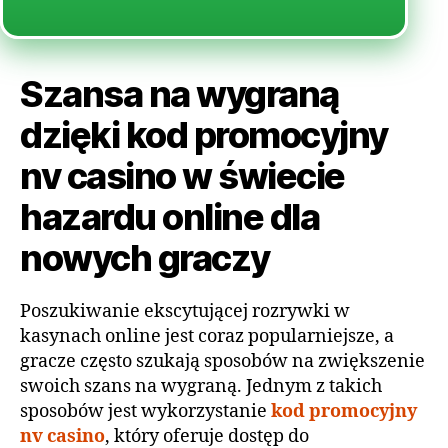
Szansa na wygraną
dzięki kod promocyjny
nv casino w świecie
hazardu online dla
nowych graczy
Poszukiwanie ekscytującej rozrywki w
kasynach online jest coraz popularniejsze, a
gracze często szukają sposobów na zwiększenie
swoich szans na wygraną. Jednym z takich
sposobów jest wykorzystanie
kod promocyjny
nv casino
, który oferuje dostęp do