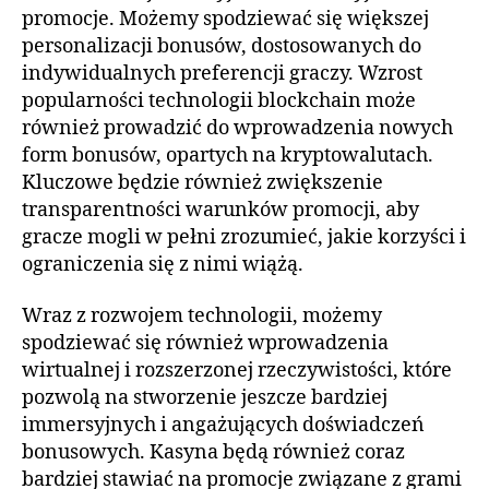
promocje. Możemy spodziewać się większej
personalizacji bonusów, dostosowanych do
indywidualnych preferencji graczy. Wzrost
popularności technologii blockchain może
również prowadzić do wprowadzenia nowych
form bonusów, opartych na kryptowalutach.
Kluczowe będzie również zwiększenie
transparentności warunków promocji, aby
gracze mogli w pełni zrozumieć, jakie korzyści i
ograniczenia się z nimi wiążą.
Wraz z rozwojem technologii, możemy
spodziewać się również wprowadzenia
wirtualnej i rozszerzonej rzeczywistości, które
pozwolą na stworzenie jeszcze bardziej
immersyjnych i angażujących doświadczeń
bonusowych. Kasyna będą również coraz
bardziej stawiać na promocje związane z grami