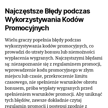
Najczęstsze Błędy podczas
Wykorzystywania Kodów
Promocyjnych
Wielu graczy popełnia błędy podczas
wykorzystywania kodów promocyjnych, co
prowadzi do utraty bonusu lub niemożności
wypłacenia wygranych. Najczęstszymi błędami
są: niezapoznanie się z regulaminem promocji,
wprowadzenie kodu promocyjnego w złym
miejscu lub czasie, przekroczenie limitu
czasowego, nie spełnienie warunków obrotu
bonusem, próba wypłaty wygranych przed
spełnieniem warunków promocji. Aby uniknąć
tych błędów, zawsze dokładnie czytaj
regulamin promocji i postępuj zgodnie z