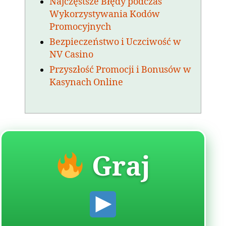
Najczęstsze Błędy podczas
Wykorzystywania Kodów
Promocyjnych
Bezpieczeństwo i Uczciwość w
NV Casino
Przyszłość Promocji i Bonusów w
Kasynach Online
Graj