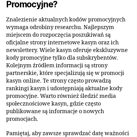
Promocyjne?
Znalezienie aktualnych kodów promocyjnych
wymaga odrobiny researchu. Najlepszym
miejscem do rozpoczęcia poszukiwań są
oficjalne strony internetowe kasyn oraz ich
newslettery. Wiele kasyn oferuje ekskluzywne
kody promocyjne tylko dla subskrybentów.
Kolejnym źródłem informacji są strony
partnerskie, które specjalizują się w promocji
kasyn online. Te strony często prowadzą
rankingi kasyn i udostępniają aktualne kody
promocyjne. Warto również śledzić media
społecznościowe kasyn, gdzie często
publikowane są informacje o nowych
promocjach.
Pamiętaj, aby zawsze sprawdzać datę ważności