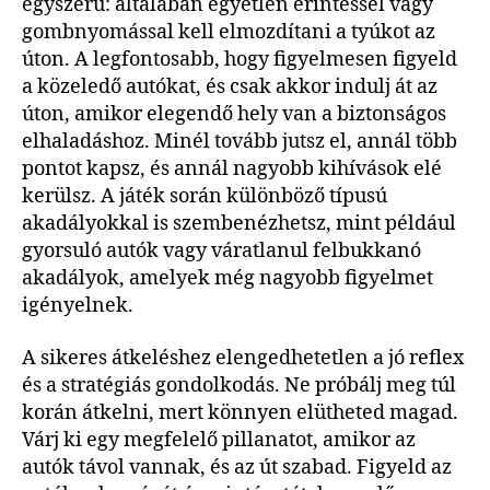
egyszerű: általában egyetlen érintéssel vagy
gombnyomással kell elmozdítani a tyúkot az
úton. A legfontosabb, hogy figyelmesen figyeld
a közeledő autókat, és csak akkor indulj át az
úton, amikor elegendő hely van a biztonságos
elhaladáshoz. Minél tovább jutsz el, annál több
pontot kapsz, és annál nagyobb kihívások elé
kerülsz. A játék során különböző típusú
akadályokkal is szembenézhetsz, mint például
gyorsuló autók vagy váratlanul felbukkanó
akadályok, amelyek még nagyobb figyelmet
igényelnek.
A sikeres átkeléshez elengedhetetlen a jó reflex
és a stratégiás gondolkodás. Ne próbálj meg túl
korán átkelni, mert könnyen elütheted magad.
Várj ki egy megfelelő pillanatot, amikor az
autók távol vannak, és az út szabad. Figyeld az