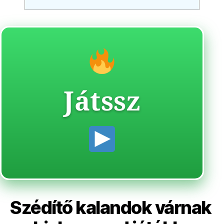
Játssz
Szédítő kalandok várnak