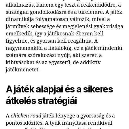
alkalmazás, hanem egy teszt a reakcióidődre, a
stratégiai gondolkodásra és a türelemre. A játék
dinamikája folyamatosan változik, mivel a
járművek sebessége és megjelenési gyakorisága
emelkedik, így a játékosnak éberen kell
figyelnie, és gyorsan kell reagálnia. A
nagymamáktól a fiatalokig, ez a játék mindenki
számára szórakozást nyújt, aki szereti a
kihívásokat és az egyszerű, de addiktív
játékmenetet.
A játék alapjai és a sikeres
átkelés stratégiái
A
chicken road
játék lényege a gyorsaság és a
pontos időzítés. A tyúk irányítása rendkívül