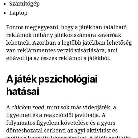
Számítógép
Laptop
Fontos megjegyezni, hogy a játékban található
reklámok néhány játékos számára zavaróak
lehetnek. Azonban a legtöbb játékban lehetőség
van reklámmentes verzió vásárlására, ami
eltávolítja az összes reklámot a játékból.
A játék pszichológiai
hatásai
A
chicken road
, mint sok más videojáték, a
figyelmet és a reakcióidőt javíthatja. A
folyamatos figyelem követelése és a gyors
döntéshozatal serkenti az agyi aktivitást és