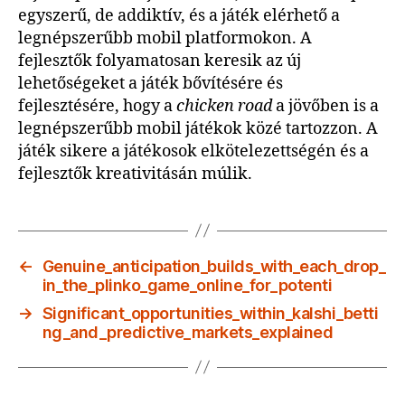
egyszerű, de addiktív, és a játék elérhető a
legnépszerűbb mobil platformokon. A
fejlesztők folyamatosan keresik az új
lehetőségeket a játék bővítésére és
fejlesztésére, hogy a
chicken road
a jövőben is a
legnépszerűbb mobil játékok közé tartozzon. A
játék sikere a játékosok elkötelezettségén és a
fejlesztők kreativitásán múlik.
←
Genuine_anticipation_builds_with_each_drop_
in_the_plinko_game_online_for_potenti
→
Significant_opportunities_within_kalshi_betti
ng_and_predictive_markets_explained