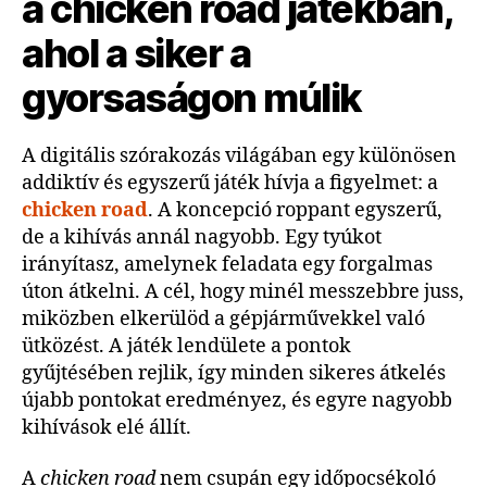
a chicken road játékban,
ahol a siker a
gyorsaságon múlik
A digitális szórakozás világában egy különösen
addiktív és egyszerű játék hívja a figyelmet: a
chicken road
. A koncepció roppant egyszerű,
de a kihívás annál nagyobb. Egy tyúkot
irányítasz, amelynek feladata egy forgalmas
úton átkelni. A cél, hogy minél messzebbre juss,
miközben elkerülöd a gépjárművekkel való
ütközést. A játék lendülete a pontok
gyűjtésében rejlik, így minden sikeres átkelés
újabb pontokat eredményez, és egyre nagyobb
kihívások elé állít.
A
chicken road
nem csupán egy időpocsékoló