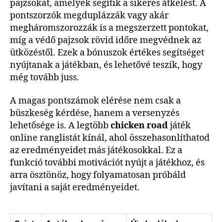
pajzsokat, amelyek segítik a sikeres átkelést. A
pontszorzók megduplázzák vagy akár
megháromszorozzák is a megszerzett pontokat,
míg a védő pajzsok rövid időre megvédnek az
ütközéstől. Ezek a bónuszok értékes segítséget
nyújtanak a játékban, és lehetővé teszik, hogy
még tovább juss.
A magas pontszámok elérése nem csak a
büszkeség kérdése, hanem a versenyzés
lehetősége is. A legtöbb
chicken road
játék
online ranglistát kínál, ahol összehasonlíthatod
az eredményeidet más játékosokkal. Ez a
funkció további motivációt nyújt a játékhoz, és
arra ösztönöz, hogy folyamatosan próbáld
javítani a saját eredményeidet.