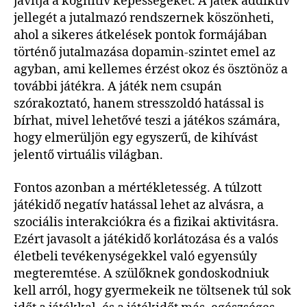
javítja a kognitív képességeket. A játék addiktív
jellegét a jutalmazó rendszernek köszönheti,
ahol a sikeres átkelések pontok formájában
történő jutalmazása dopamin-szintet emel az
agyban, ami kellemes érzést okoz és ösztönöz a
további játékra. A játék nem csupán
szórakoztató, hanem stresszoldó hatással is
bírhat, mivel lehetővé teszi a játékos számára,
hogy elmerüljön egy egyszerű, de kihívást
jelentő virtuális világban.
Fontos azonban a mértékletesség. A túlzott
játékidő negatív hatással lehet az alvásra, a
szociális interakciókra és a fizikai aktivitásra.
Ezért javasolt a játékidő korlátozása és a valós
életbeli tevékenységekkel való egyensúly
megteremtése. A szülőknek gondoskodniuk
kell arról, hogy gyermekeik ne töltsenek túl sok