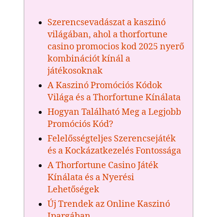
Szerencsevadászat a kaszinó
világában, ahol a thorfortune
casino promocios kod 2025 nyerő
kombinációt kínál a
játékosoknak
A Kaszinó Promóciós Kódok
Világa és a Thorfortune Kínálata
Hogyan Található Meg a Legjobb
Promóciós Kód?
Felelősségteljes Szerencsejáték
és a Kockázatkezelés Fontossága
A Thorfortune Casino Játék
Kínálata és a Nyerési
Lehetőségek
Új Trendek az Online Kaszinó
Ipargában