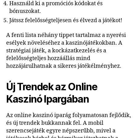
Használd ki a promóciós kódokat és
bónuszokat.
Játssz felelősségteljesen és élvezd a játékot!
A fenti lista néhány tippet tartalmaz a nyerési
esélyek növeléséhez a kaszinójátékokban. A
stratégiai játék, a kockázatkezelés és a
felelősségteljes hozzáállás mind
hozzájárulhatnak a sikeres játékélményhez.
Új Trendek az Online
Kaszinó Ipargában
Az online kaszinó iparág folyamatosan fejlődik,
és új trendek bukkannak fel. A mobil
szerencsejáték egyre népszerűbb, mivel a