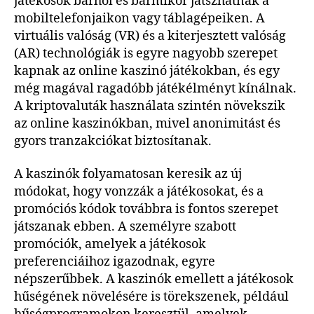
játékosok bárhol és bármikor játszhatnak a
mobiltelefonjaikon vagy táblagépeiken. A
virtuális valóság (VR) és a kiterjesztett valóság
(AR) technológiák is egyre nagyobb szerepet
kapnak az online kaszinó játékokban, és egy
még magával ragadóbb játékélményt kínálnak.
A kriptovaluták használata szintén növekszik
az online kaszinókban, mivel anonimitást és
gyors tranzakciókat biztosítanak.
A kaszinók folyamatosan keresik az új
módokat, hogy vonzzák a játékosokat, és a
promóciós kódok továbbra is fontos szerepet
játszanak ebben. A személyre szabott
promóciók, amelyek a játékosok
preferenciáihoz igazodnak, egyre
népszerűbbek. A kaszinók emellett a játékosok
hűségének növelésére is törekszenek, például