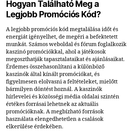
Hogyan Található Meg a
Legjobb Promóciós Kód?
A legjobb promóciós kód megtalálása időt és
energiát igényelhet, de megéri a befektetett
munkát. Számos weboldal és fórum foglalkozik
kaszinó promóciókkal, ahol a játékosok
megoszthatják tapasztalataikat és ajánlásaikat.
Érdemes összehasonlítani a különböző
kaszinók által kínált promóciókat, és
figyelmesen elolvasni a feltételeket, mielőtt
bármilyen döntést hoznál. A kaszinók
hírlevelei és közösségi média oldalai szintén
értékes forrásai lehetnek az aktuális
promócióknak. A megbízható források
használata elengedhetetlen a csalások
elkerülése érdekében.