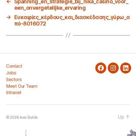
←
Spanning_en_strategie_bij_nika_casino_voor_
een_onvergetelijke_ervaring
→
Ευκαιρίες_κέρδους_και_διασκέδασης_γύρω_α
πό-8016072
Contact
facebook
Instagra
Link
Jobs
Sectors
Meet Our Team
Intranet
Up
↑
© 2026
Axis Builds