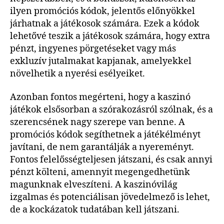
ilyen promóciós kódok, jelentős előnyökkel
járhatnak a játékosok számára. Ezek a kódok
lehetővé teszik a játékosok számára, hogy extra
pénzt, ingyenes pörgetéseket vagy más
exkluzív jutalmakat kapjanak, amelyekkel
növelhetik a nyerési esélyeiket.
Azonban fontos megérteni, hogy a kaszinó
játékok elsősorban a szórakozásról szólnak, és a
szerencsének nagy szerepe van benne. A
promóciós kódok segíthetnek a játékélményt
javítani, de nem garantálják a nyereményt.
Fontos felelősségteljesen játszani, és csak annyi
pénzt költeni, amennyit megengedhetünk
magunknak elveszíteni. A kaszinóvilág
izgalmas és potenciálisan jövedelmező is lehet,
de a kockázatok tudatában kell játszani.