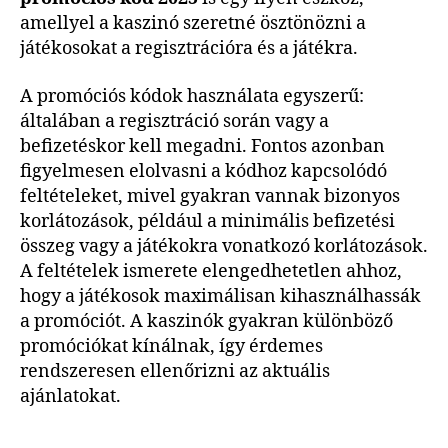
amellyel a kaszinó szeretné ösztönözni a
játékosokat a regisztrációra és a játékra.
A promóciós kódok használata egyszerű:
általában a regisztráció során vagy a
befizetéskor kell megadni. Fontos azonban
figyelmesen elolvasni a kódhoz kapcsolódó
feltételeket, mivel gyakran vannak bizonyos
korlátozások, például a minimális befizetési
összeg vagy a játékokra vonatkozó korlátozások.
A feltételek ismerete elengedhetetlen ahhoz,
hogy a játékosok maximálisan kihasználhassák
a promóciót. A kaszinók gyakran különböző
promóciókat kínálnak, így érdemes
rendszeresen ellenőrizni az aktuális
ajánlatokat.