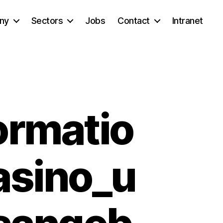
ny
Sectors
Jobs
Contact
Intranet
ormatio
asino_u