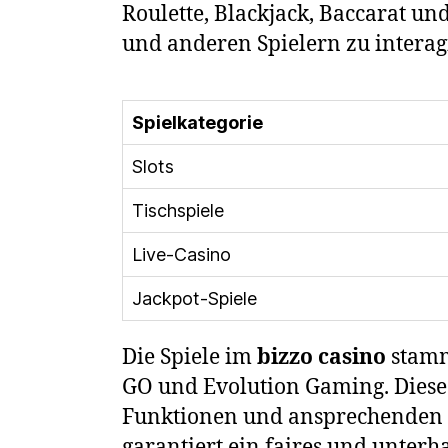
Roulette, Blackjack, Baccarat un
und anderen Spielern zu interagi
Spielkategorie
Slots
Tischspiele
Live-Casino
Jackpot-Spiele
Die Spiele im
bizzo casino
stamm
GO und Evolution Gaming. Diese 
Funktionen und ansprechenden 
garantiert ein faires und unterh