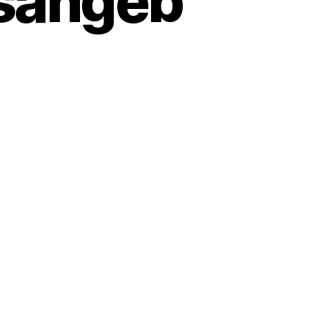
sangeb