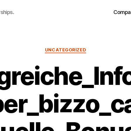
ships.
Compa
Categories
UNCATEGORIZED
reiche_Inf
er_bizzo_c