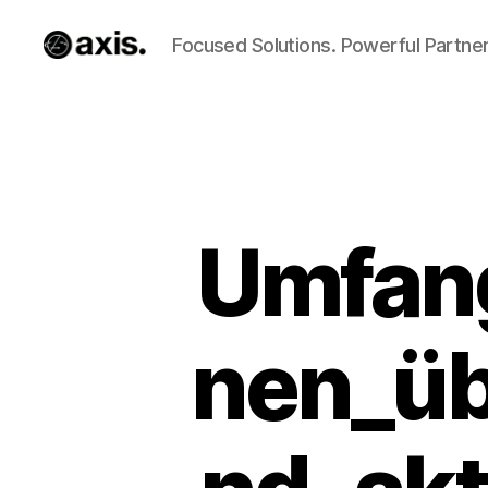
Focused Solutions. Powerful Partner
Axis
Builds
Umfang
nen_üb