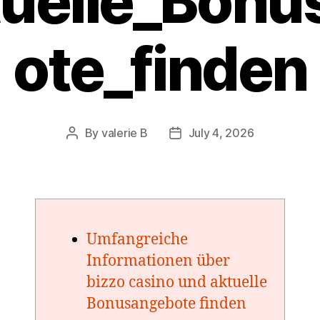
tuelle_Bonu
ote_finden
By
valerie B
July 4, 2026
Post
Post
author
date
Umfangreiche
Informationen über
bizzo casino und aktuelle
Bonusangebote finden