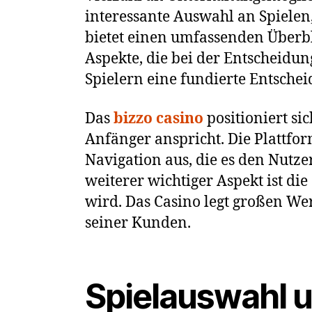
interessante Auswahl an Spielen,
bietet einen umfassenden Überbl
Aspekte, die bei der Entscheidung
Spielern eine fundierte Entschei
Das
bizzo casino
positioniert si
Anfänger anspricht. Die Plattfor
Navigation aus, die es den Nutze
weiterer wichtiger Aspekt ist di
wird. Das Casino legt großen We
seiner Kunden.
Spielauswahl 