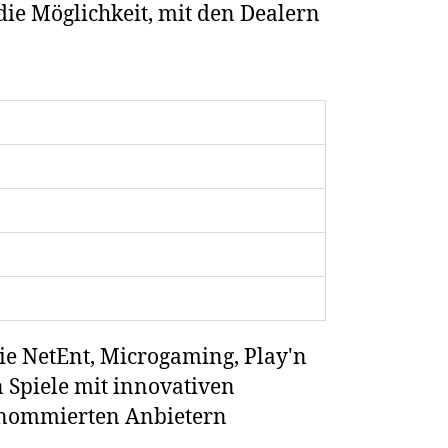
die Möglichkeit, mit den Dealern
 NetEnt, Microgaming, Play'n
 Spiele mit innovativen
enommierten Anbietern