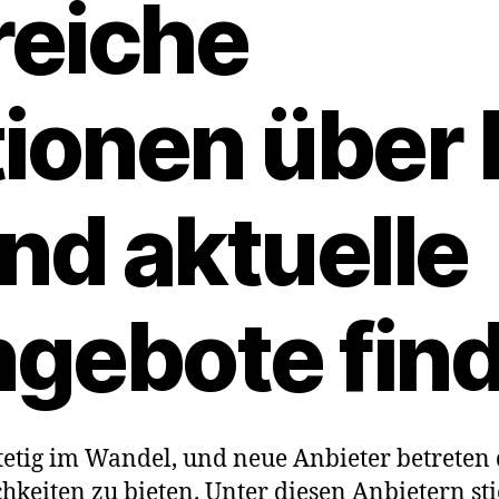
eiche
ionen über 
nd aktuelle
gebote fin
stetig im Wandel, und neue Anbieter betreten
hkeiten zu bieten. Unter diesen Anbietern st