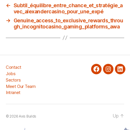
←
Subtil_équilibre_entre_chance_et_stratégie_a
vec_alexandercasino_pour_une_expé
→
Genuine_access_to_exclusive_rewards_throu
gh_incognitocasino_gaming_platforms_awa
Contact
facebook
Instagra
Link
Jobs
Sectors
Meet Our Team
Intranet
Up
↑
© 2026
Axis Builds