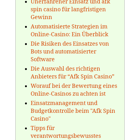
Unerfahrener Einsatz und afk
spin casino für langfristigen
Gewinn
Automatisierte Strategien im
Online-Casino: Ein Überblick
Die Risiken des Einsatzes von
Bots und automatisierter
Software
Die Auswahl des richtigen
Anbieters für “Afk Spin Casino”
Worauf bei der Bewertung eines
Online-Casinos zu achten ist
Einsatzmanagement und
Budgetkontrolle beim "Afk Spin
Casino"
Tipps für
verantwortungsbewusstes