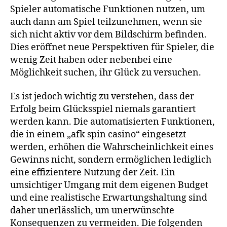
Spieler automatische Funktionen nutzen, um
auch dann am Spiel teilzunehmen, wenn sie
sich nicht aktiv vor dem Bildschirm befinden.
Dies eröffnet neue Perspektiven für Spieler, die
wenig Zeit haben oder nebenbei eine
Möglichkeit suchen, ihr Glück zu versuchen.
Es ist jedoch wichtig zu verstehen, dass der
Erfolg beim Glücksspiel niemals garantiert
werden kann. Die automatisierten Funktionen,
die in einem „afk spin casino“ eingesetzt
werden, erhöhen die Wahrscheinlichkeit eines
Gewinns nicht, sondern ermöglichen lediglich
eine effizientere Nutzung der Zeit. Ein
umsichtiger Umgang mit dem eigenen Budget
und eine realistische Erwartungshaltung sind
daher unerlässlich, um unerwünschte
Konsequenzen zu vermeiden. Die folgenden