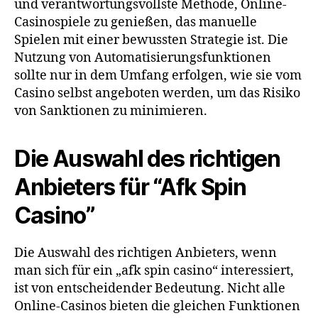
und verantwortungsvollste Methode, Online-
Casinospiele zu genießen, das manuelle
Spielen mit einer bewussten Strategie ist. Die
Nutzung von Automatisierungsfunktionen
sollte nur in dem Umfang erfolgen, wie sie vom
Casino selbst angeboten werden, um das Risiko
von Sanktionen zu minimieren.
Die Auswahl des richtigen
Anbieters für “Afk Spin
Casino”
Die Auswahl des richtigen Anbieters, wenn
man sich für ein „afk spin casino“ interessiert,
ist von entscheidender Bedeutung. Nicht alle
Online-Casinos bieten die gleichen Funktionen