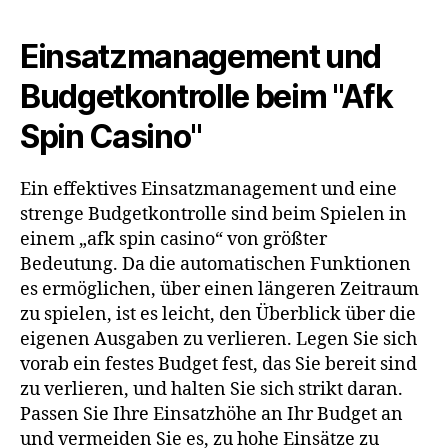
Einsatzmanagement und
Budgetkontrolle beim "Afk
Spin Casino"
Ein effektives Einsatzmanagement und eine
strenge Budgetkontrolle sind beim Spielen in
einem „afk spin casino“ von größter
Bedeutung. Da die automatischen Funktionen
es ermöglichen, über einen längeren Zeitraum
zu spielen, ist es leicht, den Überblick über die
eigenen Ausgaben zu verlieren. Legen Sie sich
vorab ein festes Budget fest, das Sie bereit sind
zu verlieren, und halten Sie sich strikt daran.
Passen Sie Ihre Einsatzhöhe an Ihr Budget an
und vermeiden Sie es, zu hohe Einsätze zu