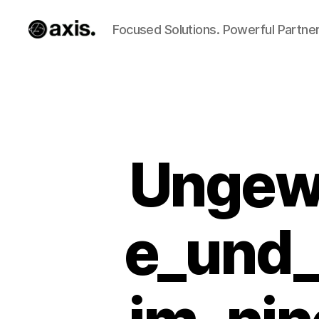
Focused Solutions. Powerful Partner
Axis
Builds
Ungew
e_und_