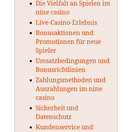
Die Vielfalt an Spielen im
nine casino
Live-Casino-Erlebnis
Bonusaktionen und
Promotionen für neue
Spieler
Umsatzbedingungen und
Bonusrichtlinien
Zahlungsmethoden und
Auszahlungen im nine
casino
Sicherheit und
Datenschutz
Kundenservice und