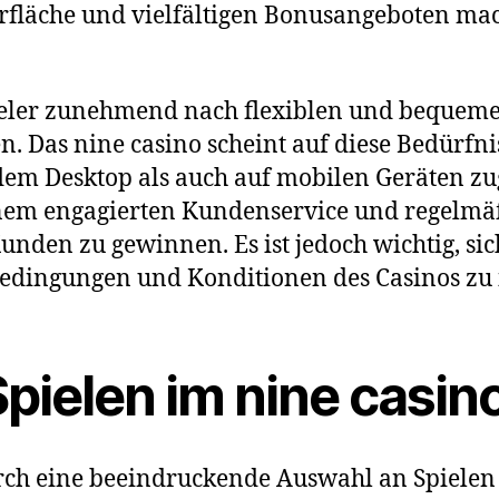
fläche und vielfältigen Bonusangeboten mach
pieler zunehmend nach flexiblen und bequeme
n. Das nine casino scheint auf diese Bedürfn
 dem Desktop als auch auf mobilen Geräten zu
nem engagierten Kundenservice und regelmä
Kunden zu gewinnen. Es ist jedoch wichtig, si
Bedingungen und Konditionen des Casinos zu
 Spielen im nine casin
urch eine beeindruckende Auswahl an Spielen 