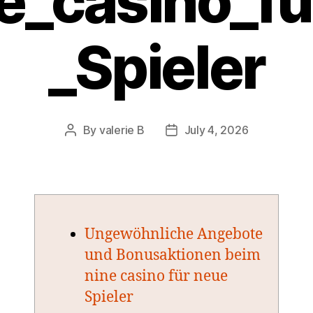
e_casino_f
_Spieler
By
valerie B
July 4, 2026
Post
Post
author
date
Ungewöhnliche Angebote
und Bonusaktionen beim
nine casino für neue
Spieler