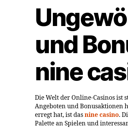
Ungewöh
und Bon
nine cas
Die Welt der Online-Casinos ist 
Angeboten und Bonusaktionen her
erregt hat, ist das
nine casino
. D
Palette an Spielen und interess