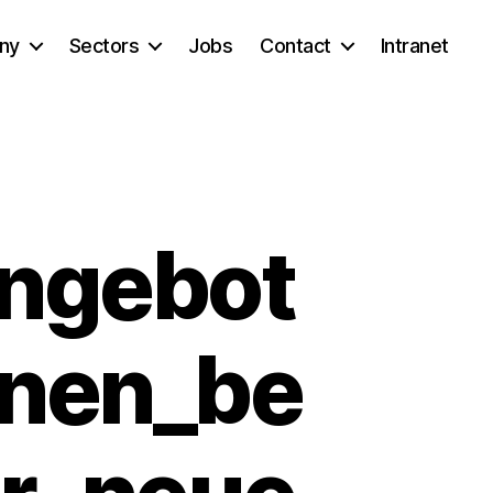
ny
Sectors
Jobs
Contact
Intranet
ngebot
onen_be