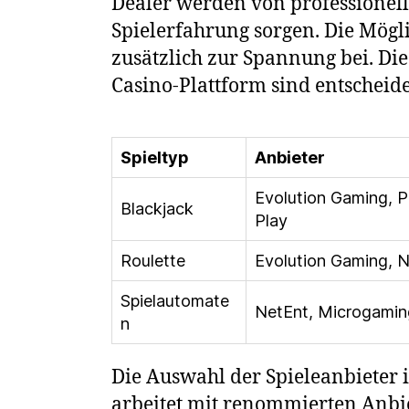
Dealer werden von professionelle
Spielerfahrung sorgen. Die Mögli
zusätzlich zur Spannung bei. Di
Casino-Plattform sind entscheide
Spieltyp
Anbieter
Evolution Gaming, 
Blackjack
Play
Roulette
Evolution Gaming, 
Spielautomate
NetEnt, Microgamin
n
Die Auswahl der Spieleanbieter is
arbeitet mit renommierten Anbie