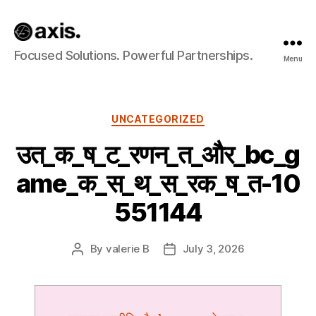
Axis
Focused Solutions. Powerful Partnerships.
Menu
Builds
Categories
UNCATEGORIZED
उत_क_ष_ट_रणन_त_और_bc_g
ame_क_स_थ_स_रक_ष_त-10
551144
By
valerie B
July 3, 2026
Post
Post
author
date