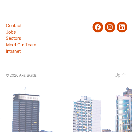
Contact
facebook
Instagra
Link
Jobs
Sectors
Meet Our Team
Intranet
Up
↑
© 2026
Axis Builds