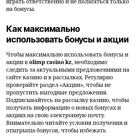
играть ответственно и не полагаться только
на бонусы.
Как максимально
использовать бонусы и акции
Чтобы максимально использовать бонусы и
акции в
olimp casino kz
, необходимо
следить за актуальными предложениями на
сайте казино и в рассылках. Регулярно
проверяйте раздел «Акции», чтобы не
пропустить выгодные предложения.
Подписывайтесь на рассылку казино, чтобы
получать информацию о новых бонусах и
акциях на свою электронную почту.
Внимательно читайте условия получения и
отыгрыша бонусов, чтобы избежать