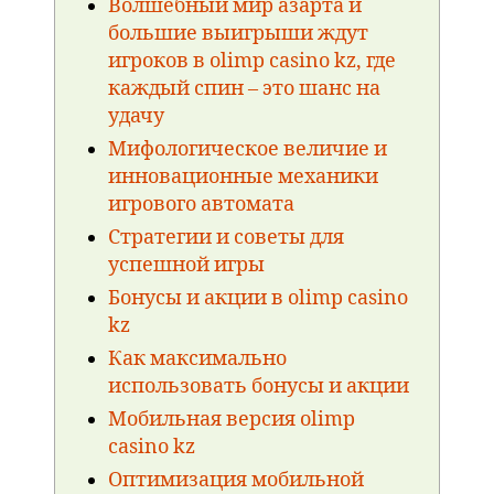
Волшебный мир азарта и
большие выигрыши ждут
игроков в olimp casino kz, где
каждый спин – это шанс на
удачу
Мифологическое величие и
инновационные механики
игрового автомата
Стратегии и советы для
успешной игры
Бонусы и акции в olimp casino
kz
Как максимально
использовать бонусы и акции
Мобильная версия olimp
casino kz
Оптимизация мобильной