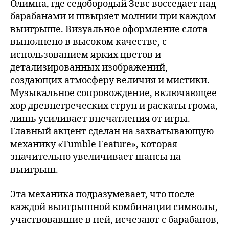
Олимпа, где седобородый Зевс восседает над
барабанами и швыряет молнии при каждом
выигрыше. Визуальное оформление слота
выполнено в высоком качестве, с
использованием ярких цветов и
детализированных изображений,
создающих атмосферу величия и мистики.
Музыкальное сопровождение, включающее
хор древнегреческих струн и раскаты грома,
лишь усиливает впечатления от игры.
Главный акцент сделан на захватывающую
механику «Tumble Feature», которая
значительно увеличивает шансы на
выигрыш.
Эта механика подразумевает, что после
каждой выигрышной комбинации символы,
участвовавшие в ней, исчезают с барабанов,