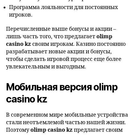
Программа лояльности для постоянных
игроков.
Перечисленные выше бонусы и акции –
лишь часть того, что предлагает
olimp
casino kz
своим игрокам. Казино постоянно
разрабатывает новые акции и бонусы,
чтобы сделать игровой процесс еще более
увлекательным и выгодным.
Мобильная версия olimp
casino kz
В современном мире мобильные устройства
стали неотъемлемой частью нашей жизни.
Поэтому
olimp casino kz
предлагает своим