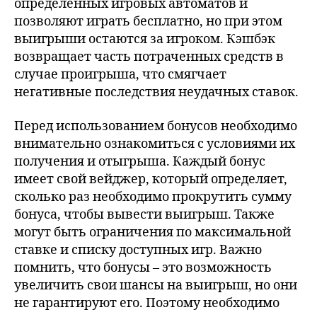
определенных игровых автоматов и
позволяют играть бесплатно, но при этом
выигрыши остаются за игроком. Кэшбэк
возвращает часть потраченных средств в
случае проигрыша, что смягчает
негативные последствия неудачных ставок.
Перед использованием бонусов необходимо
внимательно ознакомиться с условиями их
получения и отыгрыша. Каждый бонус
имеет свой вейджер, который определяет,
сколько раз необходимо прокрутить сумму
бонуса, чтобы вывести выигрыш. Также
могут быть ограничения по максимальной
ставке и списку доступных игр. Важно
помнить, что бонусы – это возможность
увеличить свои шансы на выигрыш, но они
не гарантируют его. Поэтому необходимо