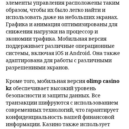
элементы управления расположены таким
образом, чтобы их было легко найти и
использовать даже на небольших экранах.
Графика и анимация оптимизированы для
снижения нагрузки на процессор и
экономии трафика. Мобильная версия
поддерживает различные операционные
системы, включая iOS и Android. Она также
адаптирована для работы с различными
разрешениями экранов.
Кроме того, мобильная версия
olimp casino
kz
обеспечивает высокий уровень
безопасности и защиты данных. Все
транзакции шифруются с использованием
современных технологий, что гарантирует
конфиденциальность вашей финансовой
информации. Казино также использует