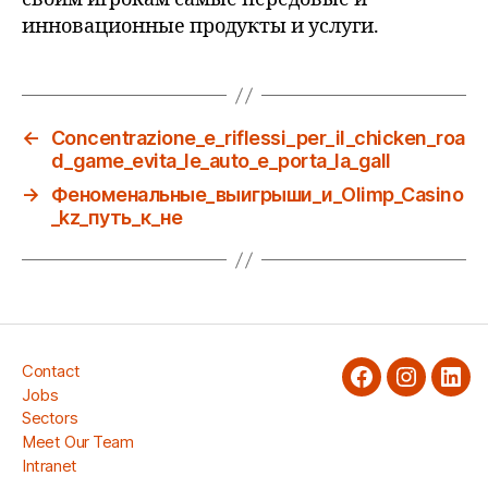
инновационные продукты и услуги.
←
Concentrazione_e_riflessi_per_il_chicken_roa
d_game_evita_le_auto_e_porta_la_gall
→
Феноменальные_выигрыши_и_Olimp_Casino
_kz_путь_к_не
Contact
facebook
Instagra
Link
Jobs
Sectors
Meet Our Team
Intranet