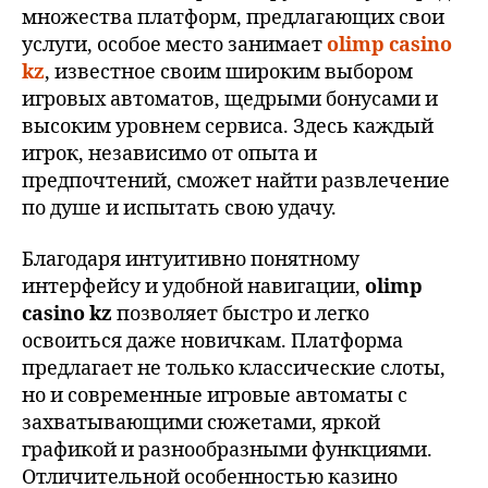
множества платформ, предлагающих свои
услуги, особое место занимает
olimp casino
kz
, известное своим широким выбором
игровых автоматов, щедрыми бонусами и
высоким уровнем сервиса. Здесь каждый
игрок, независимо от опыта и
предпочтений, сможет найти развлечение
по душе и испытать свою удачу.
Благодаря интуитивно понятному
интерфейсу и удобной навигации,
olimp
casino kz
позволяет быстро и легко
освоиться даже новичкам. Платформа
предлагает не только классические слоты,
но и современные игровые автоматы с
захватывающими сюжетами, яркой
графикой и разнообразными функциями.
Отличительной особенностью казино