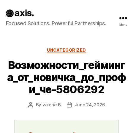
Axis
Focused Solutions. Powerful Partnerships.
Menu
Builds
Categories
UNCATEGORIZED
Возможности_гейминг
а_от_новичка_до_проф
и_че-5806292
By
valerie B
June 24, 2026
Post
Post
author
date