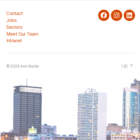
Contact
facebook
Instagra
Link
Jobs
Sectors
Meet Our Team
Intranet
Up
↑
© 2026
Axis Builds