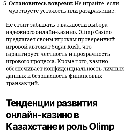
Остановитесь вовремя:
Не играйте, если
чувствуете усталость или раздражение.
Не стоит забывать о важности выбора
надежного онлайн-казино. Olimp Casino
предлагает своим игрокам проверенный
игровой автомат Sugar Rush, что
гарантирует честность и прозрачность
игрового процесса. Кроме того, казино
обеспечивает конфиденциальность личных
данных и безопасность финансовых
транзакций.
Тенденции развития
онлайн-казино в
Казахстане и роль Olimp