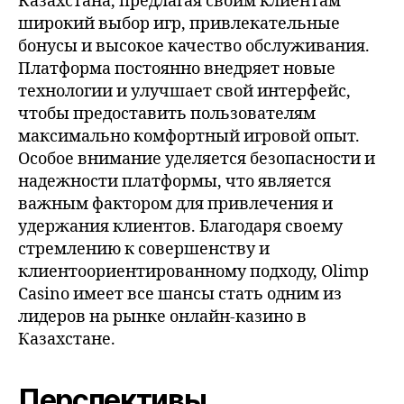
Казахстана, предлагая своим клиентам
широкий выбор игр, привлекательные
бонусы и высокое качество обслуживания.
Платформа постоянно внедряет новые
технологии и улучшает свой интерфейс,
чтобы предоставить пользователям
максимально комфортный игровой опыт.
Особое внимание уделяется безопасности и
надежности платформы, что является
важным фактором для привлечения и
удержания клиентов. Благодаря своему
стремлению к совершенству и
клиентоориентированному подходу, Olimp
Casino имеет все шансы стать одним из
лидеров на рынке онлайн-казино в
Казахстане.
Перспективы