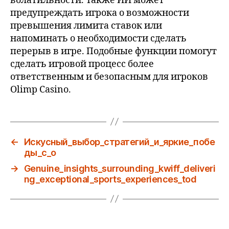
волатильности. Также ИИ может
предупреждать игрока о возможности
превышения лимита ставок или
напоминать о необходимости сделать
перерыв в игре. Подобные функции помогут
сделать игровой процесс более
ответственным и безопасным для игроков
Olimp Casino.
←
Искусный_выбор_стратегий_и_яркие_побе
ды_с_о
→
Genuine_insights_surrounding_kwiff_deliveri
ng_exceptional_sports_experiences_tod