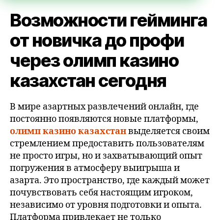
Возможности гейминга
от новичка до профи
через олимп казино
казахстан сегодня
В мире азартных развлечений онлайн, где
постоянно появляются новые платформы,
олимп казино казахстан
выделяется своим
стремлением предоставить пользователям
не просто игры, но и захватывающий опыт
погружения в атмосферу выигрыша и
азарта. Это пространство, где каждый может
почувствовать себя настоящим игроком,
независимо от уровня подготовки и опыта.
Платформа привлекает не только