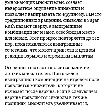
умножающих множителей, создает
невероятное ощущение динамики и
позволяет выигрывать по-крупному. Вместо
традиционных вращений, символы в Sugar
Rush падают сверху, а выигрышные
комбинации исчезают, освобождая место
для новых. Этот процесс повторяется до тех
пор, пока появляются выигрышные
сочетания, что может привести к цепной
реакции взрывов и огромным выплатам.
Особенностью слота является наличие
липких множителей. При каждой
выигрышной комбинации на игровом поле
появляется множитель, который не
исчезает после взрыва. Если в следующем
взрыве появляются символы в тех же
позициях, множитель увеличивается,