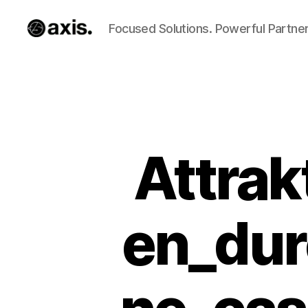
Focused Solutions. Powerful Partner
Axis
Builds
Attra
en_dur