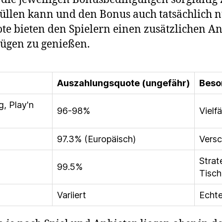
üllen kann und den Bonus auch tatsächlich 
e bieten den Spielern einen zusätzlichen Anr
Zügen zu genießen.
Auszahlungsquote (ungefähr)
Beso
, Play'n
96-98%
Vielf
97.3% (Europäisch)
Versc
Strat
99.5%
Tisch
Variiert
Echte