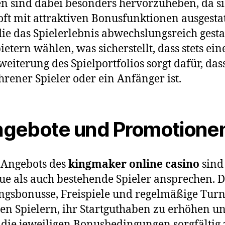
ten sind dabei besonders hervorzuheben, da s
oft mit attraktiven Bonusfunktionen ausgestatt
die das Spielerlebnis abwechslungsreich gesta
ern wählen, was sicherstellt, dass stets ein
rweiterung des Spielportfolios sorgt dafür, d
hrener Spieler oder ein Anfänger ist.
ngebote und Promotione
s Angebots des
kingmaker online casino
sind
e als auch bestehende Spieler ansprechen. D
bonusse, Freispiele und regelmäßige Turnie
den Spielern, ihr Startguthaben zu erhöhen 
g, die jeweiligen Bonusbedingungen sorgfältig 