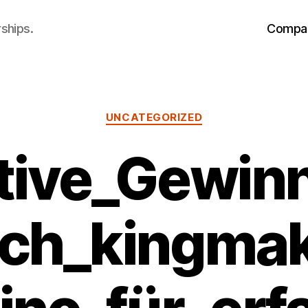
ships.
Compa
Categories
UNCATEGORIZED
ktive_Gewin
ch_kingmak