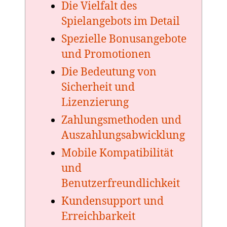
Die Vielfalt des
Spielangebots im Detail
Spezielle Bonusangebote
und Promotionen
Die Bedeutung von
Sicherheit und
Lizenzierung
Zahlungsmethoden und
Auszahlungsabwicklung
Mobile Kompatibilität
und
Benutzerfreundlichkeit
Kundensupport und
Erreichbarkeit