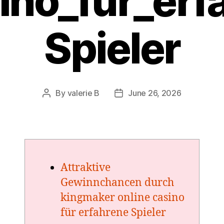
ino_für_erf
Spieler
By
valerie B
June 26, 2026
Post
Post
author
date
Attraktive
Gewinnchancen durch
kingmaker online casino
für erfahrene Spieler