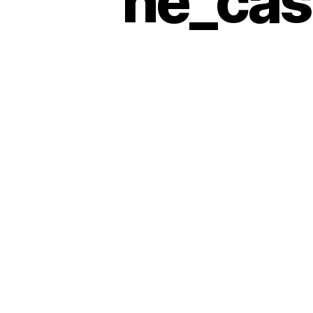
ne_cas