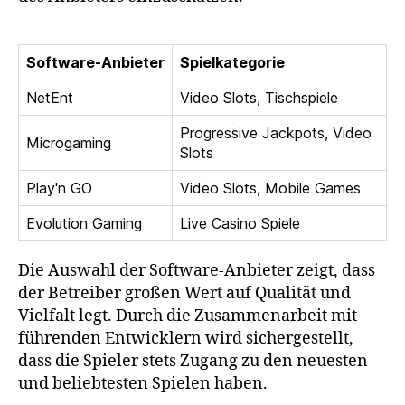
Software-Anbieter
Spielkategorie
NetEnt
Video Slots, Tischspiele
Progressive Jackpots, Video
Microgaming
Slots
Play'n GO
Video Slots, Mobile Games
Evolution Gaming
Live Casino Spiele
Die Auswahl der Software-Anbieter zeigt, dass
der Betreiber großen Wert auf Qualität und
Vielfalt legt. Durch die Zusammenarbeit mit
führenden Entwicklern wird sichergestellt,
dass die Spieler stets Zugang zu den neuesten
und beliebtesten Spielen haben.