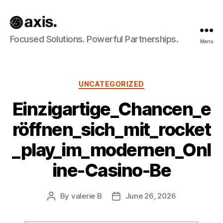
Axis
Focused Solutions. Powerful Partnerships.
Menu
Builds
Categories
UNCATEGORIZED
Einzigartige_Chancen_e
röffnen_sich_mit_rocket
_play_im_modernen_Onl
ine-Casino-Be
By
valerie B
June 26, 2026
Post
Post
author
date