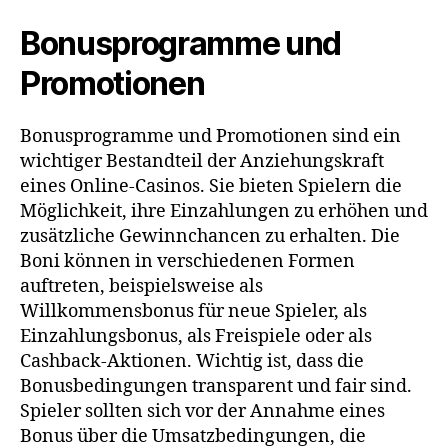
Bonusprogramme und
Promotionen
Bonusprogramme und Promotionen sind ein
wichtiger Bestandteil der Anziehungskraft
eines Online-Casinos. Sie bieten Spielern die
Möglichkeit, ihre Einzahlungen zu erhöhen und
zusätzliche Gewinnchancen zu erhalten. Die
Boni können in verschiedenen Formen
auftreten, beispielsweise als
Willkommensbonus für neue Spieler, als
Einzahlungsbonus, als Freispiele oder als
Cashback-Aktionen. Wichtig ist, dass die
Bonusbedingungen transparent und fair sind.
Spieler sollten sich vor der Annahme eines
Bonus über die Umsatzbedingungen, die