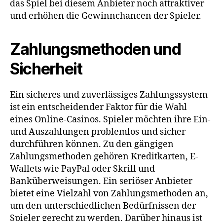
das Spiel bei diesem Anbieter noch attraktiver
und erhöhen die Gewinnchancen der Spieler.
Zahlungsmethoden und
Sicherheit
Ein sicheres und zuverlässiges Zahlungssystem
ist ein entscheidender Faktor für die Wahl
eines Online-Casinos. Spieler möchten ihre Ein-
und Auszahlungen problemlos und sicher
durchführen können. Zu den gängigen
Zahlungsmethoden gehören Kreditkarten, E-
Wallets wie PayPal oder Skrill und
Banküberweisungen. Ein seriöser Anbieter
bietet eine Vielzahl von Zahlungsmethoden an,
um den unterschiedlichen Bedürfnissen der
Spieler gerecht zu werden. Darüber hinaus ist