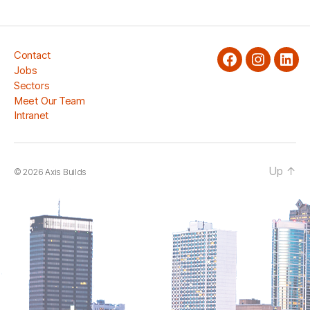
Contact
facebook
Instagra
Link
Jobs
Sectors
Meet Our Team
Intranet
Up
↑
© 2026
Axis Builds