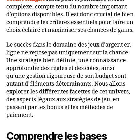
complexe, compte tenu du nombre important
d'options disponibles. Il est donc crucial de bien
comprendre les critères essentiels pour faire un
choix éclairé et maximiser ses chances de gains.
Le succès dans le domaine des jeux d'argent en
ligne ne repose pas uniquement sur la chance.
Une stratégie bien définie, une connaissance
approfondie des règles et des cotes, ainsi
qu’une gestion rigoureuse de son budget sont
autant d’éléments déterminants. Nous allons
explorer les différentes facettes de cet univers,
des aspects légaux aux stratégies de jeu, en
passant par les bonus et les méthodes de
paiement.
Comprendre les bases