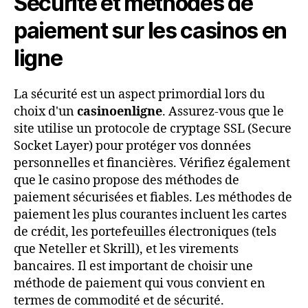
Sécurité et méthodes de
paiement sur les casinos en
ligne
La sécurité est un aspect primordial lors du
choix d'un
casinoenligne
. Assurez-vous que le
site utilise un protocole de cryptage SSL (Secure
Socket Layer) pour protéger vos données
personnelles et financières. Vérifiez également
que le casino propose des méthodes de
paiement sécurisées et fiables. Les méthodes de
paiement les plus courantes incluent les cartes
de crédit, les portefeuilles électroniques (tels
que Neteller et Skrill), et les virements
bancaires. Il est important de choisir une
méthode de paiement qui vous convient en
termes de commodité et de sécurité.