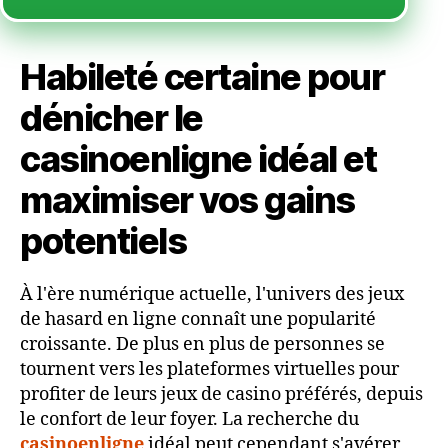
Habileté certaine pour
dénicher le
casinoenligne idéal et
maximiser vos gains
potentiels
À l'ère numérique actuelle, l'univers des jeux
de hasard en ligne connaît une popularité
croissante. De plus en plus de personnes se
tournent vers les plateformes virtuelles pour
profiter de leurs jeux de casino préférés, depuis
le confort de leur foyer. La recherche du
casinoenligne
idéal peut cependant s'avérer