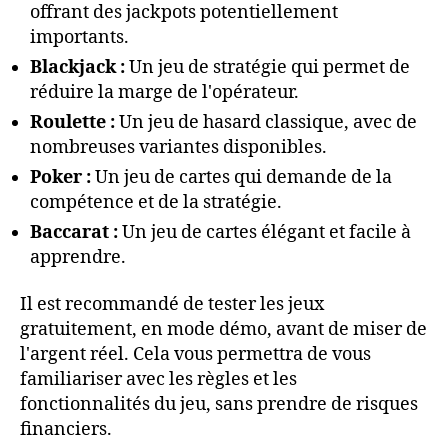
offrant des jackpots potentiellement
importants.
Blackjack :
Un jeu de stratégie qui permet de
réduire la marge de l'opérateur.
Roulette :
Un jeu de hasard classique, avec de
nombreuses variantes disponibles.
Poker :
Un jeu de cartes qui demande de la
compétence et de la stratégie.
Baccarat :
Un jeu de cartes élégant et facile à
apprendre.
Il est recommandé de tester les jeux
gratuitement, en mode démo, avant de miser de
l'argent réel. Cela vous permettra de vous
familiariser avec les règles et les
fonctionnalités du jeu, sans prendre de risques
financiers.