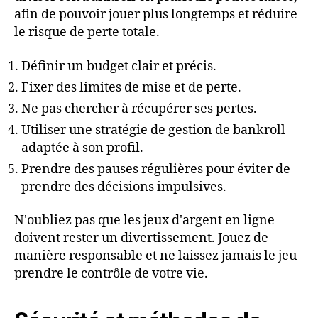
afin de pouvoir jouer plus longtemps et réduire
le risque de perte totale.
Définir un budget clair et précis.
Fixer des limites de mise et de perte.
Ne pas chercher à récupérer ses pertes.
Utiliser une stratégie de gestion de bankroll
adaptée à son profil.
Prendre des pauses régulières pour éviter de
prendre des décisions impulsives.
N'oubliez pas que les jeux d'argent en ligne
doivent rester un divertissement. Jouez de
manière responsable et ne laissez jamais le jeu
prendre le contrôle de votre vie.