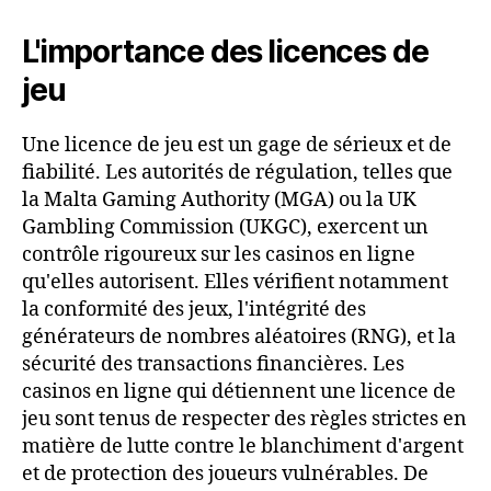
L'importance des licences de
jeu
Une licence de jeu est un gage de sérieux et de
fiabilité. Les autorités de régulation, telles que
la Malta Gaming Authority (MGA) ou la UK
Gambling Commission (UKGC), exercent un
contrôle rigoureux sur les casinos en ligne
qu'elles autorisent. Elles vérifient notamment
la conformité des jeux, l'intégrité des
générateurs de nombres aléatoires (RNG), et la
sécurité des transactions financières. Les
casinos en ligne qui détiennent une licence de
jeu sont tenus de respecter des règles strictes en
matière de lutte contre le blanchiment d'argent
et de protection des joueurs vulnérables. De