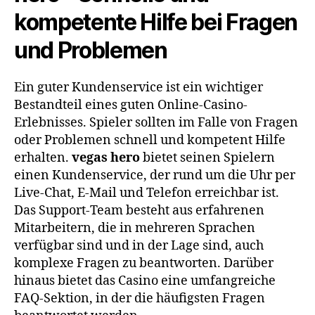
kompetente Hilfe bei Fragen
und Problemen
Ein guter Kundenservice ist ein wichtiger
Bestandteil eines guten Online-Casino-
Erlebnisses. Spieler sollten im Falle von Fragen
oder Problemen schnell und kompetent Hilfe
erhalten.
vegas hero
bietet seinen Spielern
einen Kundenservice, der rund um die Uhr per
Live-Chat, E-Mail und Telefon erreichbar ist.
Das Support-Team besteht aus erfahrenen
Mitarbeitern, die in mehreren Sprachen
verfügbar sind und in der Lage sind, auch
komplexe Fragen zu beantworten. Darüber
hinaus bietet das Casino eine umfangreiche
FAQ-Sektion, in der die häufigsten Fragen