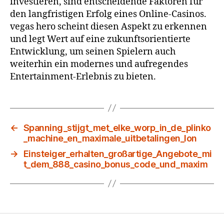
investieren, sind entscheidende Faktoren für
den langfristigen Erfolg eines Online-Casinos.
vegas hero scheint diesen Aspekt zu erkennen
und legt Wert auf eine zukunftsorientierte
Entwicklung, um seinen Spielern auch
weiterhin ein modernes und aufregendes
Entertainment-Erlebnis zu bieten.
←
Spanning_stijgt_met_elke_worp_in_de_plinko
_machine_en_maximale_uitbetalingen_lon
→
Einsteiger_erhalten_großartige_Angebote_mi
t_dem_888_casino_bonus_code_und_maxim