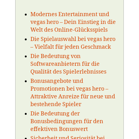
Modernes Entertainment und
vegas hero – Dein Einstieg in die
Welt des Online-Glücksspiels
Die Spielauswahl bei vegas hero
– Vielfalt für jeden Geschmack
Die Bedeutung von
Softwareanbietern für die
Qualität des Spielerlebnisses
Bonusangebote und
Promotionen bei vegas hero –
Attraktive Anreize für neue und
bestehende Spieler
Die Bedeutung der
Bonusbedingungen für den
effektiven Bonuswert
Sicherheit und Seriosität bei