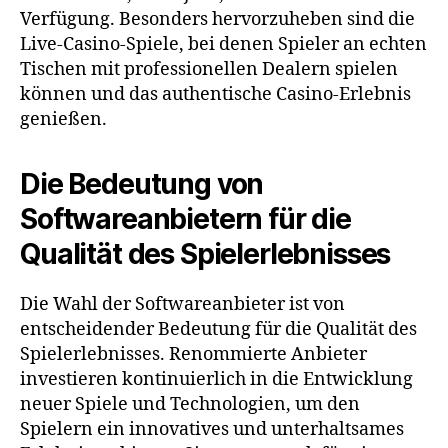
Verfügung. Besonders hervorzuheben sind die
Live-Casino-Spiele, bei denen Spieler an echten
Tischen mit professionellen Dealern spielen
können und das authentische Casino-Erlebnis
genießen.
Die Bedeutung von
Softwareanbietern für die
Qualität des Spielerlebnisses
Die Wahl der Softwareanbieter ist von
entscheidender Bedeutung für die Qualität des
Spielerlebnisses. Renommierte Anbieter
investieren kontinuierlich in die Entwicklung
neuer Spiele und Technologien, um den
Spielern ein innovatives und unterhaltsames