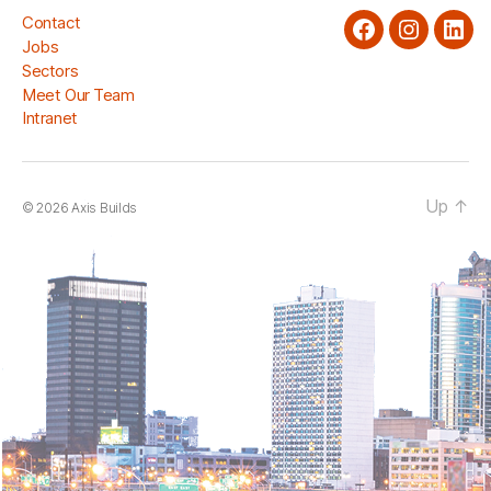
Contact
facebook
Instagra
Link
Jobs
Sectors
Meet Our Team
Intranet
Up
↑
© 2026
Axis Builds