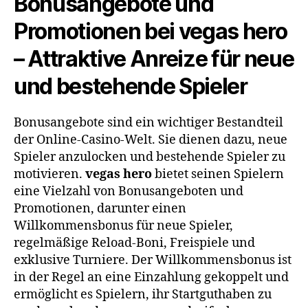
Bonusangebote und
Promotionen bei vegas hero
– Attraktive Anreize für neue
und bestehende Spieler
Bonusangebote sind ein wichtiger Bestandteil
der Online-Casino-Welt. Sie dienen dazu, neue
Spieler anzulocken und bestehende Spieler zu
motivieren.
vegas hero
bietet seinen Spielern
eine Vielzahl von Bonusangeboten und
Promotionen, darunter einen
Willkommensbonus für neue Spieler,
regelmäßige Reload-Boni, Freispiele und
exklusive Turniere. Der Willkommensbonus ist
in der Regel an eine Einzahlung gekoppelt und
ermöglicht es Spielern, ihr Startguthaben zu