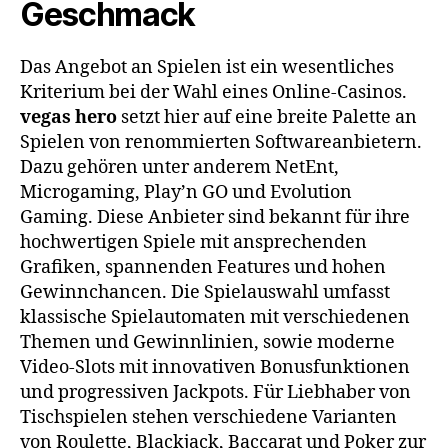
Geschmack
Das Angebot an Spielen ist ein wesentliches
Kriterium bei der Wahl eines Online-Casinos.
vegas hero
setzt hier auf eine breite Palette an
Spielen von renommierten Softwareanbietern.
Dazu gehören unter anderem NetEnt,
Microgaming, Play’n GO und Evolution
Gaming. Diese Anbieter sind bekannt für ihre
hochwertigen Spiele mit ansprechenden
Grafiken, spannenden Features und hohen
Gewinnchancen. Die Spielauswahl umfasst
klassische Spielautomaten mit verschiedenen
Themen und Gewinnlinien, sowie moderne
Video-Slots mit innovativen Bonusfunktionen
und progressiven Jackpots. Für Liebhaber von
Tischspielen stehen verschiedene Varianten
von Roulette, Blackjack, Baccarat und Poker zur