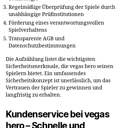
Regelmäßige Überprüfung der Spiele durch
unabhängige Prüfinstitutionen
Förderung eines verantwortungsvollen
Spielverhaltens
Transparente AGB und
Datenschutzbestimmungen
Die Aufzählung listet die wichtigsten
Sicherheitsmerkmale, die vegas hero seinen
Spielern bietet. Ein umfassendes
Sicherheitskonzept ist unerlässlich, um das
Vertrauen der Spieler zu gewinnen und
langfristig zu erhalten.
Kundenservice bei vegas
hero – Schnelle und