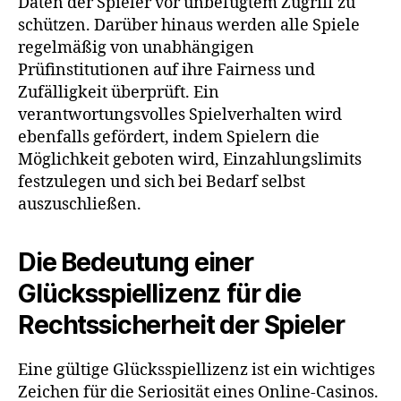
Daten der Spieler vor unbefugtem Zugriff zu
schützen. Darüber hinaus werden alle Spiele
regelmäßig von unabhängigen
Prüfinstitutionen auf ihre Fairness und
Zufälligkeit überprüft. Ein
verantwortungsvolles Spielverhalten wird
ebenfalls gefördert, indem Spielern die
Möglichkeit geboten wird, Einzahlungslimits
festzulegen und sich bei Bedarf selbst
auszuschließen.
Die Bedeutung einer
Glücksspiellizenz für die
Rechtssicherheit der Spieler
Eine gültige Glücksspiellizenz ist ein wichtiges
Zeichen für die Seriosität eines Online-Casinos.