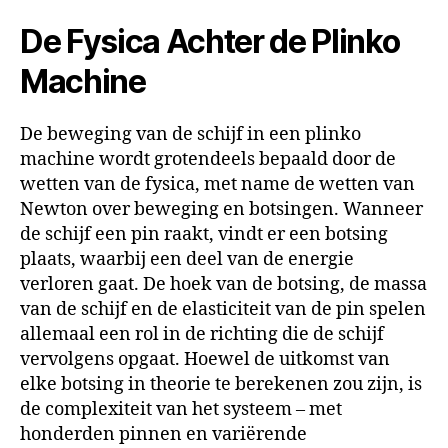
De Fysica Achter de Plinko
Machine
De beweging van de schijf in een plinko
machine wordt grotendeels bepaald door de
wetten van de fysica, met name de wetten van
Newton over beweging en botsingen. Wanneer
de schijf een pin raakt, vindt er een botsing
plaats, waarbij een deel van de energie
verloren gaat. De hoek van de botsing, de massa
van de schijf en de elasticiteit van de pin spelen
allemaal een rol in de richting die de schijf
vervolgens opgaat. Hoewel de uitkomst van
elke botsing in theorie te berekenen zou zijn, is
de complexiteit van het systeem – met
honderden pinnen en variërende