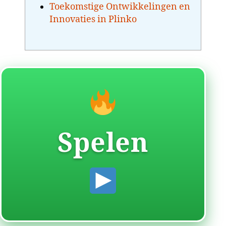
Toekomstige Ontwikkelingen en
Innovaties in Plinko
Spelen