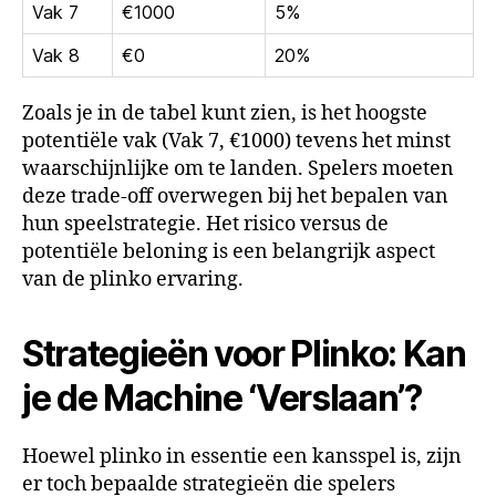
Vak 7
€1000
5%
Vak 8
€0
20%
Zoals je in de tabel kunt zien, is het hoogste
potentiële vak (Vak 7, €1000) tevens het minst
waarschijnlijke om te landen. Spelers moeten
deze trade-off overwegen bij het bepalen van
hun speelstrategie. Het risico versus de
potentiële beloning is een belangrijk aspect
van de plinko ervaring.
Strategieën voor Plinko: Kan
je de Machine ‘Verslaan’?
Hoewel plinko in essentie een kansspel is, zijn
er toch bepaalde strategieën die spelers