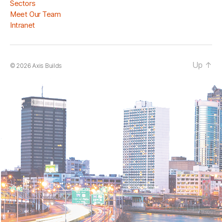
Sectors
Meet Our Team
Intranet
Up
↑
© 2026
Axis Builds