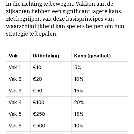
in die richting te bewegen. Vakken aan de
zijkanten hebben een significant lagere kans.
Het begrijpen van deze basisprincipes van
waarschijnlijkheid kan spelers helpen om hun
strategie te bepalen.
Vak
Uitbetaling
Kans (geschat)
Vak 1
€10
5%
Vak 2
€20
10%
Vak 3
€50
15%
Vak 4
€100
20%
Vak 5
€250
15%
Vak 6
€500
10%