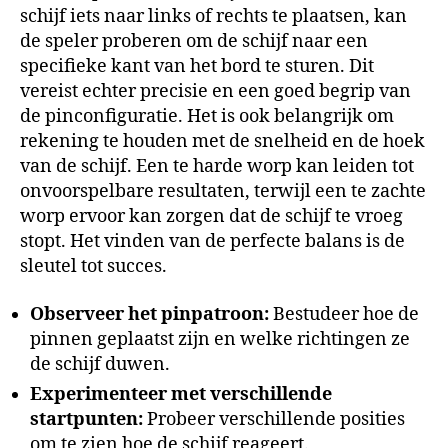
schijf iets naar links of rechts te plaatsen, kan
de speler proberen om de schijf naar een
specifieke kant van het bord te sturen. Dit
vereist echter precisie en een goed begrip van
de pinconfiguratie. Het is ook belangrijk om
rekening te houden met de snelheid en de hoek
van de schijf. Een te harde worp kan leiden tot
onvoorspelbare resultaten, terwijl een te zachte
worp ervoor kan zorgen dat de schijf te vroeg
stopt. Het vinden van de perfecte balans is de
sleutel tot succes.
Observeer het pinpatroon:
Bestudeer hoe de
pinnen geplaatst zijn en welke richtingen ze
de schijf duwen.
Experimenteer met verschillende
startpunten:
Probeer verschillende posities
om te zien hoe de schijf reageert.