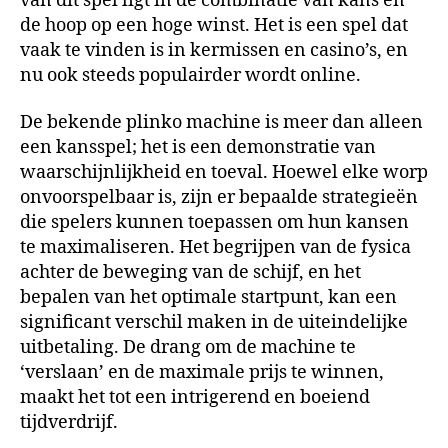
van dit spel ligt in de combinatie van kans en
de hoop op een hoge winst. Het is een spel dat
vaak te vinden is in kermissen en casino’s, en
nu ook steeds populairder wordt online.
De bekende plinko machine is meer dan alleen
een kansspel; het is een demonstratie van
waarschijnlijkheid en toeval. Hoewel elke worp
onvoorspelbaar is, zijn er bepaalde strategieën
die spelers kunnen toepassen om hun kansen
te maximaliseren. Het begrijpen van de fysica
achter de beweging van de schijf, en het
bepalen van het optimale startpunt, kan een
significant verschil maken in de uiteindelijke
uitbetaling. De drang om de machine te
‘verslaan’ en de maximale prijs te winnen,
maakt het tot een intrigerend en boeiend
tijdverdrijf.