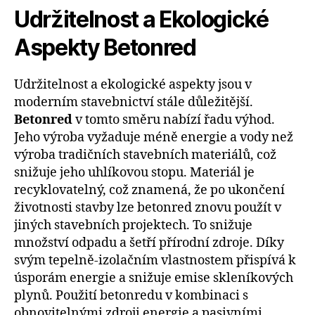
Udržitelnost a Ekologické
Aspekty Betonred
Udržitelnost a ekologické aspekty jsou v
moderním stavebnictví stále důležitější.
Betonred
v tomto směru nabízí řadu výhod.
Jeho výroba vyžaduje méně energie a vody než
výroba tradičních stavebních materiálů, což
snižuje jeho uhlíkovou stopu. Materiál je
recyklovatelný, což znamená, že po ukončení
životnosti stavby lze betonred znovu použít v
jiných stavebních projektech. To snižuje
množství odpadu a šetří přírodní zdroje. Díky
svým tepelně-izolačním vlastnostem přispívá k
úsporám energie a snižuje emise skleníkových
plynů. Použití betonredu v kombinaci s
obnovitelnými zdroji energie a pasivními