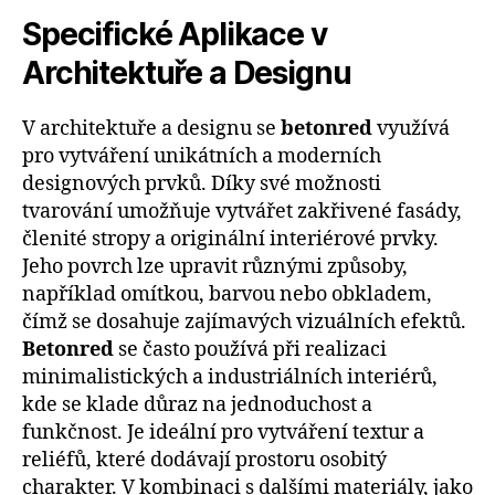
Specifické Aplikace v
Architektuře a Designu
V architektuře a designu se
betonred
využívá
pro vytváření unikátních a moderních
designových prvků. Díky své možnosti
tvarování umožňuje vytvářet zakřivené fasády,
členité stropy a originální interiérové prvky.
Jeho povrch lze upravit různými způsoby,
například omítkou, barvou nebo obkladem,
čímž se dosahuje zajímavých vizuálních efektů.
Betonred
se často používá při realizaci
minimalistických a industriálních interiérů,
kde se klade důraz na jednoduchost a
funkčnost. Je ideální pro vytváření textur a
reliéfů, které dodávají prostoru osobitý
charakter. V kombinaci s dalšími materiály, jako