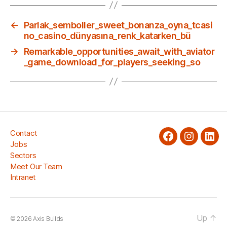
←
Parlak_semboller_sweet_bonanza_oyna_tcasi
no_casino_dünyasına_renk_katarken_bü
→
Remarkable_opportunities_await_with_aviator
_game_download_for_players_seeking_so
Contact
facebook
Instagra
Link
Jobs
Sectors
Meet Our Team
Intranet
Up
↑
© 2026
Axis Builds