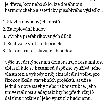
je dřevo, kov nebo sklo, lze dosáhnout
harmonického a esteticky působivého výsledku.
Stavba obvodových plášťů
Zateplování budov
Výroba prefabrikovaných dílců
Realizace vnitřních příček
Rekonstrukce stávajících budov
Výše uvedený seznam demonstruje rozmanitost
oblastí, kde se
betonred
úspěšně využívá. Jeho
vlastnosti a výhody z něj činí ideální volbu pro
širokou škálu stavebních projektů, ať už se
jedná o nové stavby nebo rekonstrukce. Jeho
univerzálnost a adaptability ho předurčují k
dalšímu rozšíření jeho využití v budoucnu.